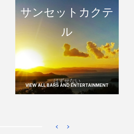
サンセットカクテ
テル
ル
ハミルトン島のOne Tree Hillで一杯のみ
ながら素晴らしい日の入りをお楽しみくだ
さい。
READ MORE
はずせない
VIEW ALL BARS AND ENTERTAINMENT