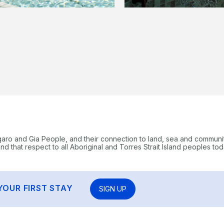
garo and Gia People, and their connection to land, sea and communi
 that respect to all Aboriginal and Torres Strait Island peoples tod
YOUR FIRST STAY
SIGN UP