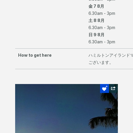
金 7 8月
6.30am - 3pm
土 8 8月
6.30am - 3pm
日 9 8月
6.30am - 3pm
How to get here
ハミルトンアイランド
ございます。
はずせない
サンセットカク