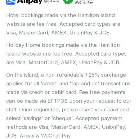
Hotel bookings made via the Hamilton Island
website are fee free. Accepted card types are
Visa, MasterCard, AMEX, UnionPay & JCB.
Holiday Home bookings made via the Hamilton
Island website are fee free. Accepted card types
are Visa, MasterCard, AMEX, UnionPay & JCB.
On the island, a non-refundable 1.25% surcharge
applies for all 'credit' and 'tap and go' transactions
made via credit or debit card. Fee free payments
can be made via EFTPOS upon your request to our
staff. Once requested, please insert your card and
select 'savings' or 'cheque'. Accepted payment
methods are Visa, MasterCard, AMEX, UnionPay,
JCB, Alipay & WeChat Pay.