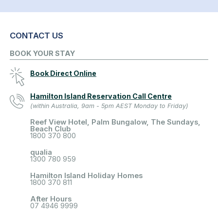
CONTACT US
BOOK YOUR STAY
Book Direct Online
Hamilton Island Reservation Call Centre
(within Australia, 9am - 5pm AEST Monday to Friday)
Reef View Hotel, Palm Bungalow, The Sundays,
Beach Club
1800 370 800
qualia
1300 780 959
Hamilton Island Holiday Homes
1800 370 811
After Hours
07 4946 9999