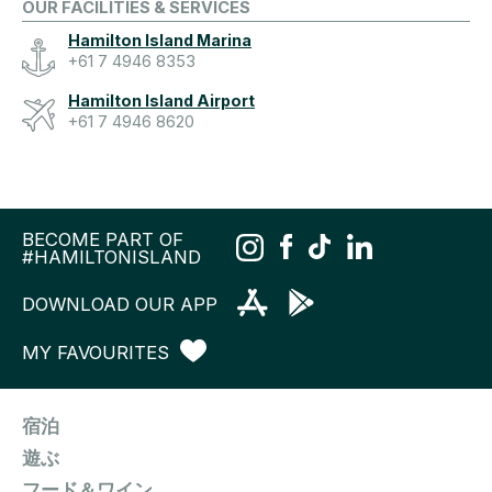
OUR FACILITIES & SERVICES
Hamilton Island Marina
+61 7 4946 8353
Hamilton Island Airport
+61 7 4946 8620
BECOME PART OF
#HAMILTONISLAND
DOWNLOAD OUR APP
MY FAVOURITES
宿泊
遊ぶ
フード＆ワイン