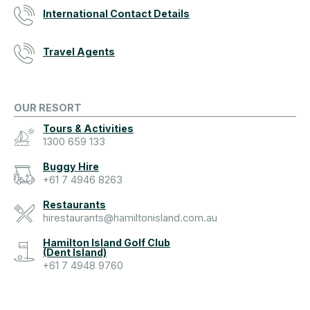
International Contact Details
Travel Agents
OUR RESORT
Tours & Activities
1300 659 133
Buggy Hire
+61 7 4946 8263
Restaurants
hirestaurants@hamiltonisland.com.au
Hamilton Island Golf Club
(Dent Island)
+61 7 4948 9760