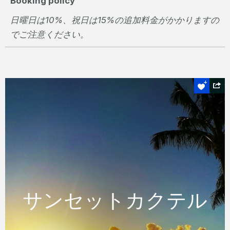
Booking policy
日曜日は10%、祝日は15%の追加料金がかかりますの
でご注意ください。
はずせない
サンセットカクテル
サンセットカクテル
ハミルトン島のOne Tree Hillで一杯のみなが
ら素晴らしい日の入りをお楽しみください。