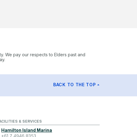
ty. We pay our respects to Elders past and
ay.
BACK TO THE TOP
ACILITIES & SERVICES
Hamilton Island Marina
+61 7 4946 8353