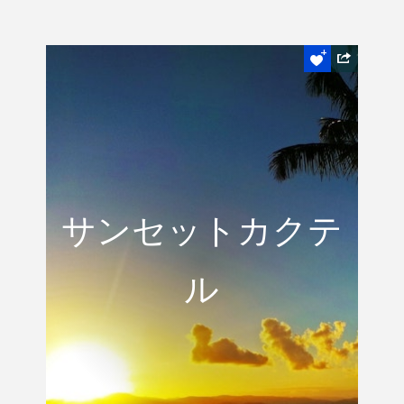
はずせない
サンセットカク
サンセットカクテ
テル
ル
ハミルトン島のOne Tree Hillで一杯のみ
ながら素晴らしい日の入りをお楽しみくだ
さい。
READ MORE