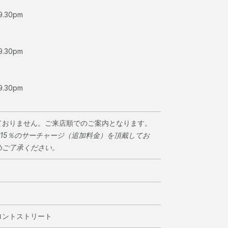
 9.30pm
 9.30pm
 9.30pm
ておりません。ご来店順でのご案内となります。
は15％のサーチャージ（追加料金）を頂戴してお
めご了承ください。
ロントストリート