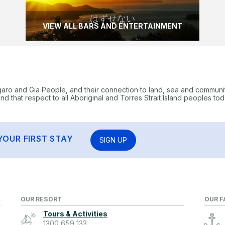
はずせない
VIEW ALL BARS AND ENTERTAINMENT
garo and Gia People, and their connection to land, sea and communi
 that respect to all Aboriginal and Torres Strait Island peoples tod
YOUR FIRST STAY
SIGN UP
OUR RESORT
OUR F
Tours & Activities
1300 659 133