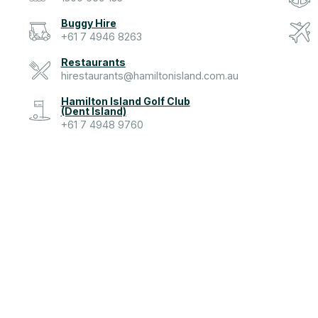
Buggy Hire
+61 7 4946 8263
Restaurants
hirestaurants@hamiltonisland.com.au
Hamilton Island Golf Club
(Dent Island)
+61 7 4948 9760