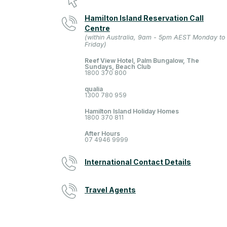
Hamilton Island Reservation Call
Centre
(within Australia, 9am - 5pm AEST Monday to
Friday)
Reef View Hotel, Palm Bungalow, The
Sundays, Beach Club
1800 370 800
qualia
1300 780 959
Hamilton Island Holiday Homes
1800 370 811
After Hours
07 4946 9999
International Contact Details
Travel Agents