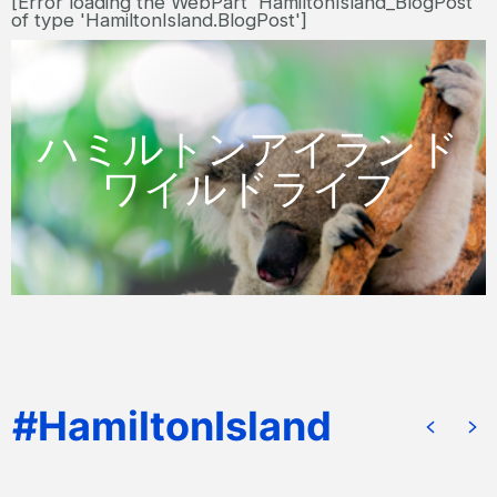
[Error loading the WebPart 'HamiltonIsland_BlogPost'
of type 'HamiltonIsland.BlogPost']
ハミルトンアイランドでのご家族との過
ごし方はもうお決まりですか？ハミルト
ハミルトンアイランド
ンアイランド ワイルドライフを探検し
ワイルドライフ
て、オーストラリアにしかいない様々な
動物を間近で出会ってみて下さい。
更に詳しく