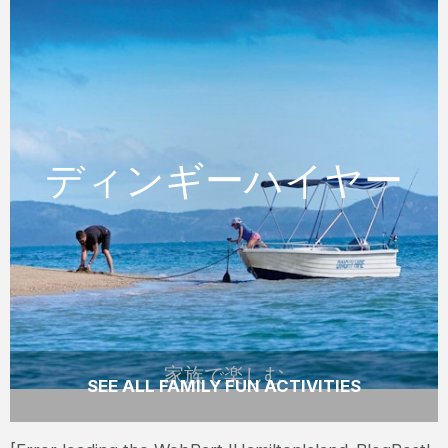
家族で楽しむ
ディンギーハイヤー
ディンギーハイヤー
半日ツアー、一日ツアーでディンギーをレン
タルしてご自身のペースでウィットサンデー
諸島をめぐります。
READ MORE
家族で楽しむ
SEE ALL FAMILY FUN ACTIVITIES