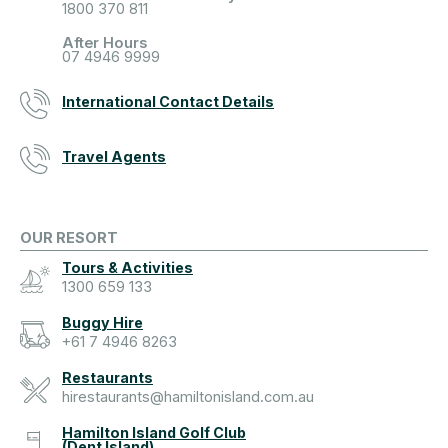
1800 370 811
After Hours
07 4946 9999
International Contact Details
Travel Agents
OUR RESORT
Tours & Activities
1300 659 133
Buggy Hire
+61 7 4946 8263
Restaurants
hirestaurants@hamiltonisland.com.au
Hamilton Island Golf Club
(Dent Island)