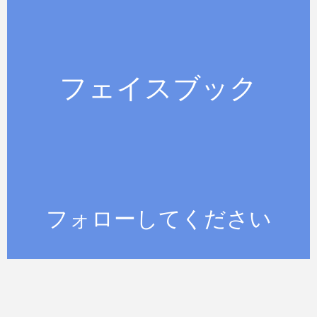
フォローしてください
フェイスブック
フェイスブック
ハミルトン島の最新情報をゲットする
のにフェイスブック上のHamilton
Island employmentをフォローしてく
ださい。
JOIN US
フォローしてください