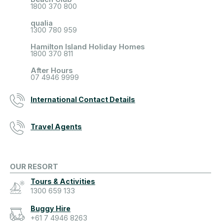
1800 370 800
qualia
1300 780 959
Hamilton Island Holiday Homes
1800 370 811
After Hours
07 4946 9999
International Contact Details
Travel Agents
OUR RESORT
Tours & Activities
1300 659 133
Buggy Hire
+61 7 4946 8263