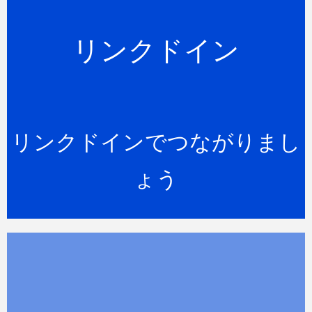
しょう
リンクドイン
リンクドイン
Linkedin（リンクドイン）でハミルト
ンアイランドエンプロイメントとつな
がりましょう。
リンクドインでつながりまし
CONNECT NOW
ょう