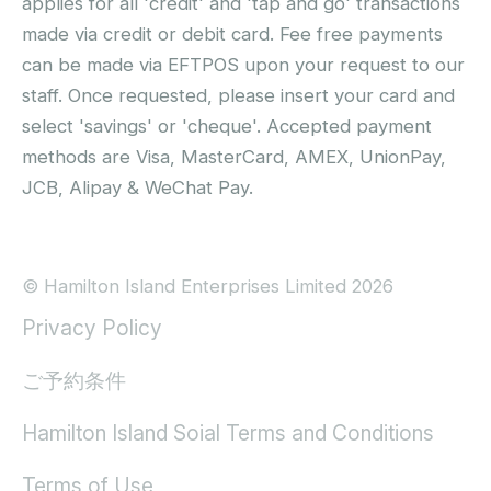
applies for all 'credit' and 'tap and go' transactions
made via credit or debit card. Fee free payments
can be made via EFTPOS upon your request to our
staff. Once requested, please insert your card and
select 'savings' or 'cheque'. Accepted payment
methods are Visa, MasterCard, AMEX, UnionPay,
JCB, Alipay & WeChat Pay.
© Hamilton Island Enterprises Limited 2026
Privacy Policy
ご予約条件
Hamilton Island Soial Terms and Conditions
Terms of Use