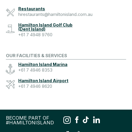
Restaurants
hirestaurants@hamiltonisland.com.au
Hamilton Island Golf Club
(Dent Island)
+61 7 4948 9760
OUR FACILITIES & SERVICES
Hamilton Island Marina
+61 7 4946 8353
Hamilton Island Airport
+61 7 4946 8620
BECOME PART OF
#HAMILTONISLAND