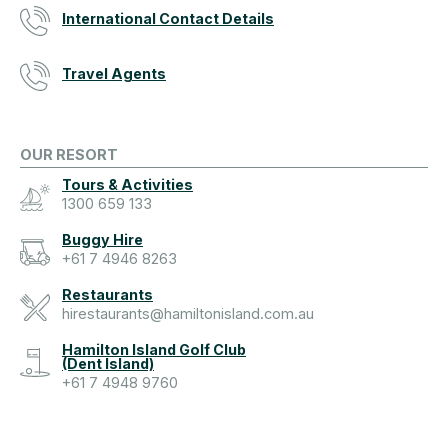
International Contact Details
Travel Agents
OUR RESORT
Tours & Activities
1300 659 133
Buggy Hire
+61 7 4946 8263
Restaurants
hirestaurants@hamiltonisland.com.au
Hamilton Island Golf Club
(Dent Island)
+61 7 4948 9760