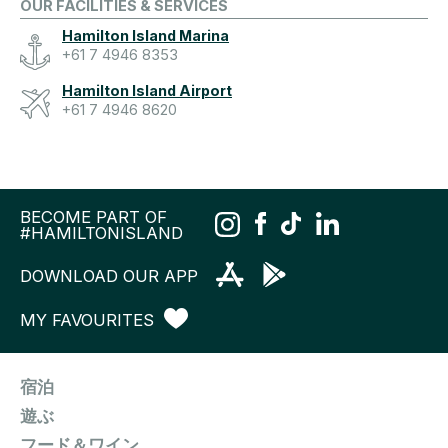
OUR FACILITIES & SERVICES
Hamilton Island Marina
+61 7 4946 8353
Hamilton Island Airport
+61 7 4946 8620
BECOME PART OF
#HAMILTONISLAND
DOWNLOAD OUR APP
MY FAVOURITES
宿泊
遊ぶ
フード＆ワイン