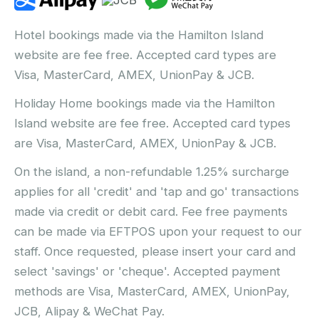
Hotel bookings made via the Hamilton Island
website are fee free. Accepted card types are
Visa, MasterCard, AMEX, UnionPay & JCB.
Holiday Home bookings made via the Hamilton
Island website are fee free. Accepted card types
are Visa, MasterCard, AMEX, UnionPay & JCB.
On the island, a non-refundable 1.25% surcharge
applies for all 'credit' and 'tap and go' transactions
made via credit or debit card. Fee free payments
can be made via EFTPOS upon your request to our
staff. Once requested, please insert your card and
select 'savings' or 'cheque'. Accepted payment
methods are Visa, MasterCard, AMEX, UnionPay,
JCB, Alipay & WeChat Pay.