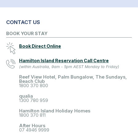
CONTACT US
BOOK YOUR STAY
Book Direct Online
Hamilton Island Reservation Call Centre
(within Australia, 9am - 5pm AEST Monday to Friday)
Reef View Hotel, Palm Bungalow, The Sundays,
Beach Club
1800 370 800
qualia
1300 780 959
Hamilton Island Holiday Homes
1800 370 811
After Hours
07 4946 9999