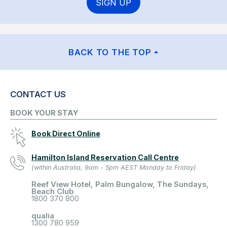
SIGN UP
BACK TO THE TOP
CONTACT US
BOOK YOUR STAY
Book Direct Online
Hamilton Island Reservation Call Centre
(within Australia, 9am - 5pm AEST Monday to Friday)
Reef View Hotel, Palm Bungalow, The Sundays,
Beach Club
1800 370 800
qualia
1300 780 959