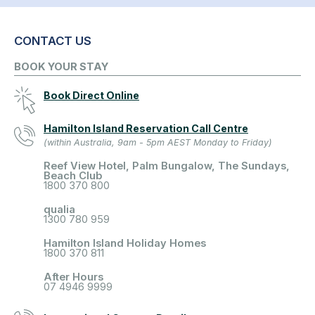
CONTACT US
BOOK YOUR STAY
Book Direct Online
Hamilton Island Reservation Call Centre
(within Australia, 9am - 5pm AEST Monday to Friday)
Reef View Hotel, Palm Bungalow, The Sundays,
Beach Club
1800 370 800
qualia
1300 780 959
Hamilton Island Holiday Homes
1800 370 811
After Hours
07 4946 9999