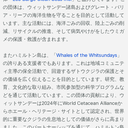
の団体は、ウィットサンデー諸島およびグレート・バリ
ア・リーフの海洋生物を守ることを目的として活動して
います。主な活動には、海洋ごみの回収、陸上ごみの削
減、リサイクルの推進、そして病気やけがをしたウミガ
メの保護・救護が含まれます。
またハミルトン島は、「
Whales of the Whitsundays
」
の誇りある支援者でもあります。これは地域コミュニテ
ィ主導の保全活動で、回遊するザトウクジラの保護とそ
の価値を広く伝えることを目的としています。研究、教
育、文化的な取り組み、市民参加型の科学プログラムな
どを通じて活動しています。この団体の貢献により、ウ
ィットサンデーは2024年にWorld Cetacean Allianceか
らホエール・ヘリテージ・サイトとして認定され、世界
的に重要なクジラの生息地としての価値がさらに高まり
ました。このパートナーシップを通じて、ハミルトン島