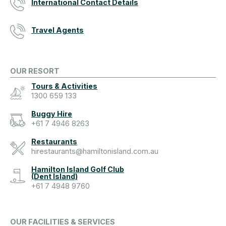
International Contact Details
Travel Agents
OUR RESORT
Tours & Activities
1300 659 133
Buggy Hire
+61 7 4946 8263
Restaurants
hirestaurants@hamiltonisland.com.au
Hamilton Island Golf Club
(Dent Island)
+61 7 4948 9760
OUR FACILITIES & SERVICES