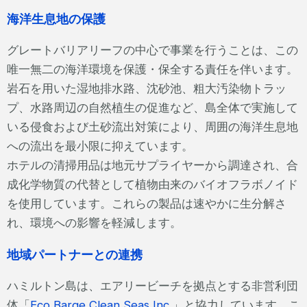
海洋生息地の保護
グレートバリアリーフの中心で事業を行うことは、この
唯一無二の海洋環境を保護・保全する責任を伴います。
岩石を用いた湿地排水路、沈砂池、粗大汚染物トラッ
プ、水路周辺の自然植生の促進など、島全体で実施して
いる侵食および土砂流出対策により、周囲の海洋生息地
への流出を最小限に抑えています。
ホテルの清掃用品は地元サプライヤーから調達され、合
成化学物質の代替として植物由来のバイオフラボノイド
を使用しています。これらの製品は速やかに生分解さ
れ、環境への影響を軽減します。
地域パートナーとの連携
ハミルトン島は、エアリービーチを拠点とする非営利団
体「
Eco Barge Clean Seas Inc.
」と協力しています。こ