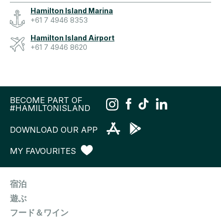
Hamilton Island Marina
+61 7 4946 8353
Hamilton Island Airport
+61 7 4946 8620
BECOME PART OF
#HAMILTONISLAND
DOWNLOAD OUR APP
MY FAVOURITES
宿泊
遊ぶ
フード＆ワイン