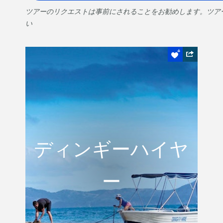
ツアーのリクエストは事前にされることをお勧めします。ツア
い
日常からの脱出
ディンギーハイ
ディンギーハイヤ
ヤー
ー
あまり知られていない入り江を訪れ、エイ
やカメを発見しましょう。またダイビング
や釣りをしたりゆっくり眺めを楽しみまし
ょう。