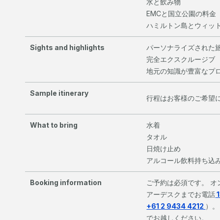
水と飲み物
EMCと国立公園の料金
ハミルトン島とウィッ
Sights and highlights
パーソナライズされた
完全エクスクルージブ
地元の知識が豊富なプ
Sample itinerary
行程はお客様のご希望
What to bring
水着
タオル
日焼け止め
​アルコール飲料持ち込
Booking information
ご予約は必須です。 
アーデスクまでお電話
1
+61 2 9434 4212
）。
でお越しください。