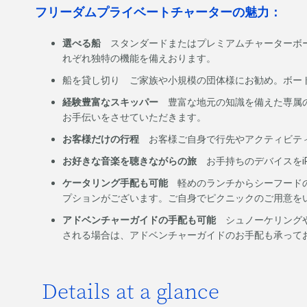
フリーダムプライベートチャーターの魅力：
選べる船
スタンダードまたはプレミアムチャーターボ
れぞれ独特の機能を備えおります。
船を貸し切り ご家族や小規模の団体様にお勧め。ボー
経験豊富なスキッパー
豊富な地元の知識を備えた専属の
お手伝いをさせていただきます。
お客様だけの行程
お客様ご自身で行先やアクティビテ
お好きな音楽を聴きながらの旅
お手持ちのデバイスをi
ケータリング手配も可能
軽めのランチからシーフードの
プションがございます。ご自身でピクニックのご用意を
アドベンチャーガイドの手配も可能
シュノーケリングや
される場合は、アドベンチャーガイドのお手配も承って
Details at a glance