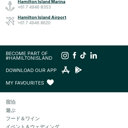
Hamilton Island Marina
+61 7 4946 8353
Hamilton Island Airport
+61 7 4946 8620
BECOME PART OF
#HAMILTONISLAND
DOWNLOAD OUR APP
MY FAVOURITES
宿泊
遊ぶ
フード＆ワイン
イベント＆ウェディング