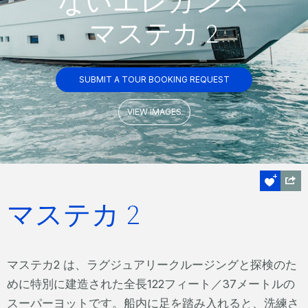
ないエレガンス
マステカ 2
SUBMIT A TOUR BOOKING REQUEST
VIEW IMAGES
マステカ 2
マステカ2 は、ラグジュアリークルージングと探検のた
めに特別に建造された全長122フィート／37メートルの
スーパーヨットです。船内に足を踏み入れると、洗練さ