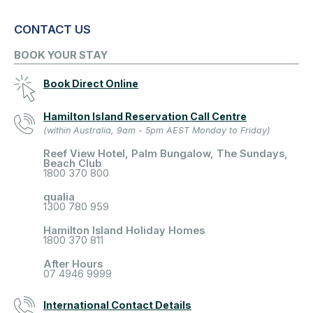
CONTACT US
BOOK YOUR STAY
Book Direct Online
Hamilton Island Reservation Call Centre
(within Australia, 9am - 5pm AEST Monday to Friday)
Reef View Hotel, Palm Bungalow, The Sundays,
Beach Club
1800 370 800
qualia
1300 780 959
Hamilton Island Holiday Homes
1800 370 811
After Hours
07 4946 9999
International Contact Details