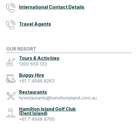
International Contact Details
Travel Agents
OUR RESORT
Tours & Activities
1300 659 133
Buggy Hire
+61 7 4946 8263
Restaurants
hirestaurants@hamiltonisland.com.au
Hamilton Island Golf Club
(Dent Island)
+61 7 4948 9760