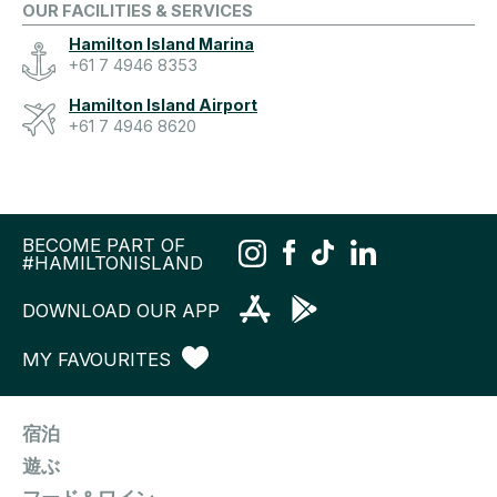
OUR FACILITIES & SERVICES
Hamilton Island Marina
+61 7 4946 8353
Hamilton Island Airport
+61 7 4946 8620
BECOME PART OF
#HAMILTONISLAND
DOWNLOAD OUR APP
MY FAVOURITES
宿泊
遊ぶ