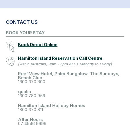
CONTACT US
BOOK YOUR STAY
Book Direct Online
Hamilton Island Reservation Call Centre
(within Australia, 9am - 5pm AEST Monday to Friday)
Reef View Hotel, Palm Bungalow, The Sundays,
Beach Club
1800 370 800
qualia
1300 780 959
Hamilton Island Holiday Homes
1800 370 811
After Hours
07 4946 9999