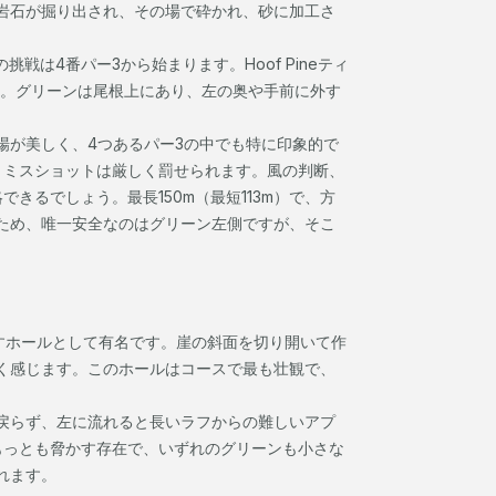
岩石が掘り出され、その場で砕かれ、砂に加工さ
戦は4番パー3から始まります。Hoof Pineティ
す。グリーンは尾根上にあり、左の奥や手前に外す
場が美しく、4つあるパー3の中でも特に印象的で
、ミスショットは厳しく罰せられます。風の判断、
きるでしょう。最長150m（最短113m）で、方
ため、唯一安全なのはグリーン左側ですが、そこ
アを壊すホールとして有名です。崖の斜面を切り開いて作
く感じます。このホールはコースで最も壮観で、
戻らず、左に流れると長いラフからの難しいアプ
もっとも脅かす存在で、いずれのグリーンも小さな
れます。