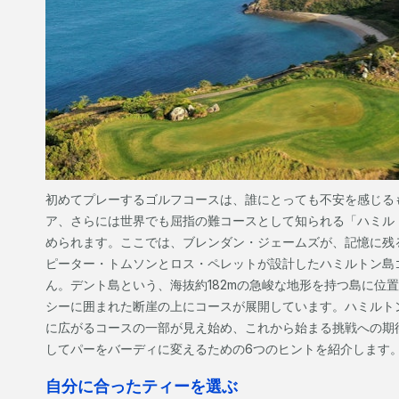
初めてプレーするゴルフコースは、誰にとっても不安を感じる
ア、さらには世界でも屈指の難コースとして知られる「ハミル
められます。ここでは、ブレンダン・ジェームズが、記憶に残
ピーター・トムソンとロス・ペレットが設計したハミルトン島
ん。デント島という、海抜約182mの急峻な地形を持つ島に位
シーに囲まれた断崖の上にコースが展開しています。ハミルト
に広がるコースの一部が見え始め、これから始まる挑戦への期
してパーをバーディに変えるための6つのヒントを紹介します
自分に合ったティーを選ぶ