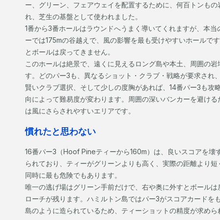
ー、グリーン、フェアウェイを配置するために、何百トンもの
れ、芝生の基盤として使われました。
1番から3番ホールはラウンドへうまく導いてくれますが、本当の挑
ーでは175mの谷越えで、風の影響を最も受けやすいホールで
とボールは戻ってきません。
このホールは絶景で、遠くに見えるロング島や本土、周囲の岩
す。どのパー3も、異なるショット・クラブ・戦略が要求され
賢いクラブ選択、そして少しの度胸があれば、14番パー3も攻略で
向によって難易度が変わります。周囲の深いバンカーを避ける
は風にさらされやすいエリアです。
慣れたと思わない
16番パー3（Hoof Pineティーから160m）は、良いスコ
られており、ティーがグリーンよりも高く、実際の距離より短
同時に最も危険でもあります。
唯一の逃げ場はグリーン手前だけで、右や奥に外すとボールは
ローチが残ります。ハミルトン島ではパー3がスコアカードを
島のように造られているため、ティーショットの精度が求めら