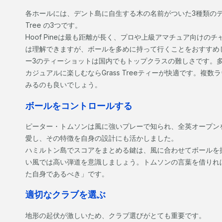
各ホールには、デント島に自生する木の名前がついた3種類のティーがあり
Tree の3つです。
Hoof Pineは最も距離が長く、プロや上級アマチュア向け
は理解できますが、ボールを多めに持って行くことをおすすめ
ー3のティーショットは国内でもトップクラスの難しさです。多く
カジュアルに楽しむならGrass Treeティーが快適です。複
みるのも良いでしょう。
ボールをコントロールする
ピーター・トムソンは風に強いプレーで知られ、全英オープン
愛し、その特徴を自身の設計にも活かしました。
ハミルトン島でスコアをまとめる鍵は、風に合わせてボールを
い風では高い弾道を意識しましょう。トムソンの言葉を借りれ
た自身であるべき」です。
適切なクラブを選ぶ
地形の起伏が激しいため、クラブ選びがとても重要です。