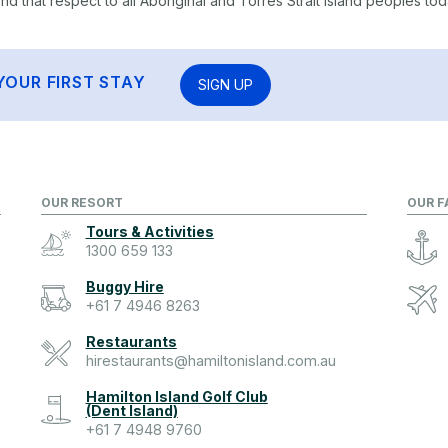
 that respect to all Aboriginal and Torres Strait Island peoples tod
YOUR FIRST STAY
SIGN UP
OUR RESORT
OUR F
Tours & Activities
1300 659 133
Buggy Hire
+61 7 4946 8263
Restaurants
hirestaurants@hamiltonisland.com.au
Hamilton Island Golf Club
(Dent Island)
+61 7 4948 9760