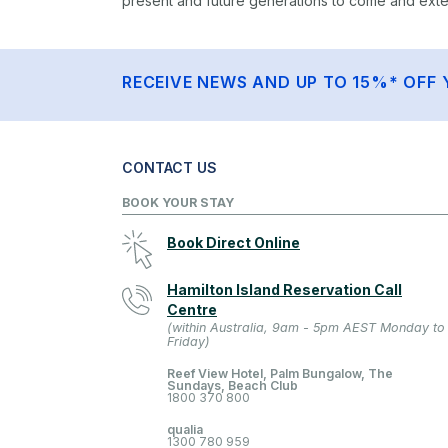
present and future generations to come and extend
RECEIVE NEWS AND UP TO 15%* OFF 
CONTACT US
BOOK YOUR STAY
Book Direct Online
Hamilton Island Reservation Call
Centre
(within Australia, 9am - 5pm AEST Monday to
Friday)
Reef View Hotel, Palm Bungalow, The
Sundays, Beach Club
1800 370 800
qualia
1300 780 959