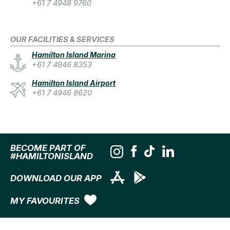
+61 7 4948 9760
OUR FACILITIES & SERVICES
Hamilton Island Marina
+61 7 4946 8353
Hamilton Island Airport
+61 7 4946 8620
BECOME PART OF
#HAMILTONISLAND
DOWNLOAD OUR APP
MY FAVOURITES