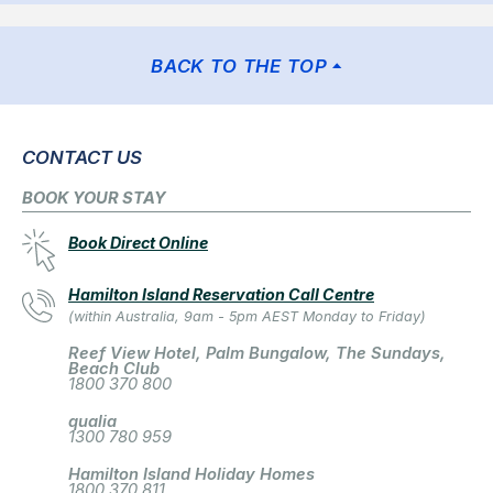
BACK TO THE TOP
CONTACT US
BOOK YOUR STAY
Book Direct Online
Hamilton Island Reservation Call Centre
(within Australia, 9am - 5pm AEST Monday to Friday)
Reef View Hotel, Palm Bungalow, The Sundays,
Beach Club
1800 370 800
qualia
1300 780 959
Hamilton Island Holiday Homes
1800 370 811