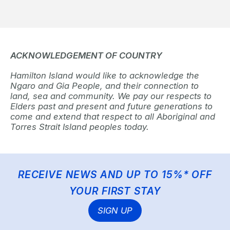
ACKNOWLEDGEMENT OF COUNTRY
Hamilton Island would like to acknowledge the
Ngaro and Gia People, and their connection to
land, sea and community. We pay our respects to
Elders past and present and future generations to
come and extend that respect to all Aboriginal and
Torres Strait Island peoples today.
RECEIVE NEWS AND UP TO 15%* OFF
YOUR FIRST STAY
SIGN UP