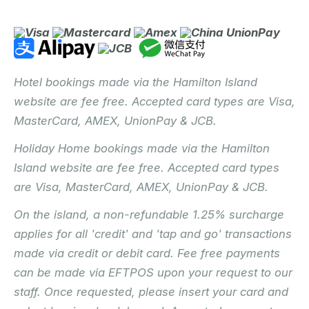
Hotel bookings made via the Hamilton Island
website are fee free. Accepted card types are Visa,
MasterCard, AMEX, UnionPay & JCB.
Holiday Home bookings made via the Hamilton
Island website are fee free. Accepted card types
are Visa, MasterCard, AMEX, UnionPay & JCB.
On the island, a non-refundable 1.25% surcharge
applies for all 'credit' and 'tap and go' transactions
made via credit or debit card. Fee free payments
can be made via EFTPOS upon your request to our
staff. Once requested, please insert your card and