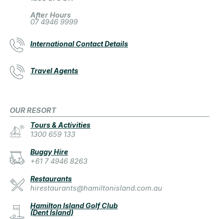
After Hours
07 4946 9999
International Contact Details
Travel Agents
OUR RESORT
Tours & Activities
1300 659 133
Buggy Hire
+61 7 4946 8263
Restaurants
hirestaurants@hamiltonisland.com.au
Hamilton Island Golf Club
(Dent Island)