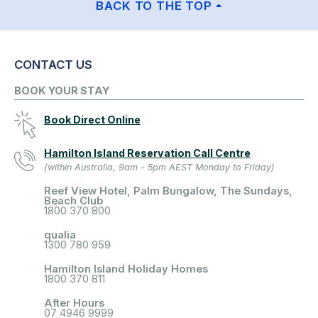
BACK TO THE TOP
CONTACT US
BOOK YOUR STAY
Book Direct Online
Hamilton Island Reservation Call Centre
(within Australia, 9am - 5pm AEST Monday to Friday)
Reef View Hotel, Palm Bungalow, The Sundays,
Beach Club
1800 370 800
qualia
1300 780 959
Hamilton Island Holiday Homes
1800 370 811
After Hours
07 4946 9999