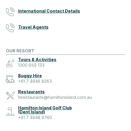
International Contact Details
Travel Agents
OUR RESORT
Tours & Activities
1300 659 133
Buggy Hire
+61 7 4946 8263
Restaurants
hirestaurants@hamiltonisland.com.au
Hamilton Island Golf Club
(Dent Island)
+61 7 4948 9760