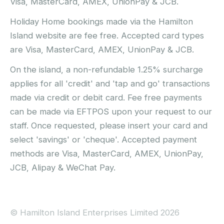
Visa, MasterCard, AMEX, UnionPay & JCB.
Holiday Home bookings made via the Hamilton
Island website are fee free. Accepted card types
are Visa, MasterCard, AMEX, UnionPay & JCB.
On the island, a non-refundable 1.25% surcharge
applies for all 'credit' and 'tap and go' transactions
made via credit or debit card. Fee free payments
can be made via EFTPOS upon your request to our
staff. Once requested, please insert your card and
select 'savings' or 'cheque'. Accepted payment
methods are Visa, MasterCard, AMEX, UnionPay,
JCB, Alipay & WeChat Pay.
© Hamilton Island Enterprises Limited 2026