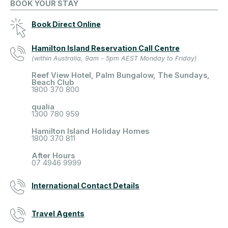
BOOK YOUR STAY
Book Direct Online
Hamilton Island Reservation Call Centre
(within Australia, 9am - 5pm AEST Monday to Friday)
Reef View Hotel, Palm Bungalow, The Sundays,
Beach Club
1800 370 800
qualia
1300 780 959
Hamilton Island Holiday Homes
1800 370 811
After Hours
07 4946 9999
International Contact Details
Travel Agents