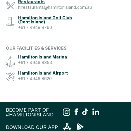
Restaurants
hirestaurants@hamiltonisland.com.au
Hamilton Island Golf Club
(Dent Island)
+61 7 4948 9760
OUR FACILITIES & SERVICES
Hamilton Island Marina
+61 7 4946 8353
Hamilton Island Airport
+61 7 4946 8620
BECOME PART OF
#HAMILTONISLAND
DOWNLOAD OUR APP