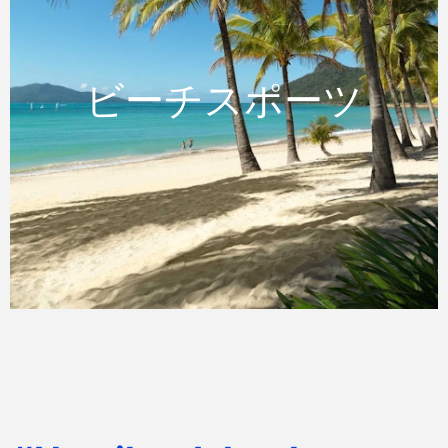
ビーチスポーツ
ビーチスポーツ
この美しく曲線を描くビーチはリラックスす
るのに、またウォータースポーツを楽しむの
に最適なスポットです。
詳細はこちら