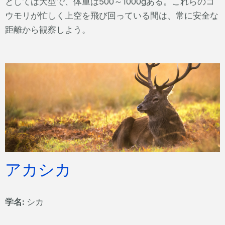
としては大型で、体重は500～1000gある。これらのコ
ウモリが忙しく上空を飛び回っている間は、常に安全な
距離から観察しよう。
アカシカ
学名:
シカ