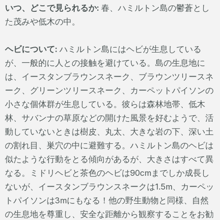
いつ、どこで見られるか:
春、ハミルトン島の鬱蒼とし
た茂みや低木の中。
ヘビについて:
ハミルトン島にはヘビが生息している
が、一般的に人との接触を避けている。島の生息地に
は、イースタンブラウンスネーク、ブラウンツリースネ
ーク、グリーンツリースネーク、カーペットパイソンの
小さな個体群が生息している。彼らは森林地帯、低木
林、サバンナの草原などの開けた風景を好むようで、活
動していないときは樹皮、丸太、大きな岩の下、深い土
の割れ目、巣穴の中に避難する。ハミルトン島のヘビは
似たような行動をとる傾向があるが、大きさはすべて異
なる。ミドリヘビと茶色のヘビは90cmまでしか成長し
ないが、イースタンブラウンスネークは1.5m、カーペッ
トパイソンは3mにもなる！他の野生動物と同様、自然
の生息地を尊重し、安全な距離から観察することをお勧