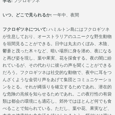
学名:
フクロギツネ
いつ、どこで見られるか:
一年中、夜間
フクロギツネについて:
ハミルトン島にはフクロギツネ
が生息しており、オーストラリアのユニークな野生動物
を垣間見ることができる。日中は丸太のくぼみ、木陰、
鬱蒼と茂った木々など、暗い場所に身を潜め、夜になる
と再び姿を現し、葉や果実、花を採食する。夜の闇に紛
れているが、その代わりに彼らの声を聞くことができる
だろう。フクロギツネは社交的な動物で、夜中に耳をつ
んざくような金切り声をあげて集団とコミュニケーショ
ンをとる。それが縄張りを確立するためであれ、潜在的
な危険の兆候を知らせるためであれ。この夜行性の有袋
類は都会の環境にも適応し、郊外ではほとんど何でも食
べることで知られている。ただし、葉や花、果実など、