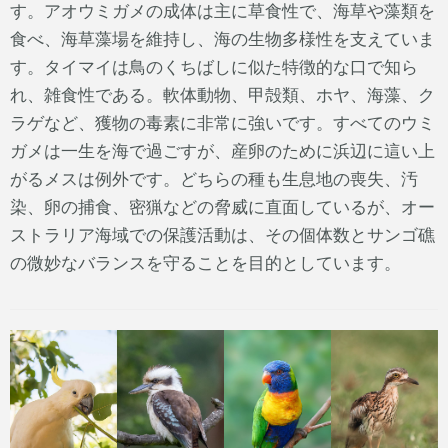
す。アオウミガメの成体は主に草食性で、海草や藻類を
食べ、海草藻場を維持し、海の生物多様性を支えていま
す。タイマイは鳥のくちばしに似た特徴的な口で知ら
れ、雑食性である。軟体動物、甲殻類、ホヤ、海藻、ク
ラゲなど、獲物の毒素に非常に強いです。すべてのウミ
ガメは一生を海で過ごすが、産卵のために浜辺に這い上
がるメスは例外です。どちらの種も生息地の喪失、汚
染、卵の捕食、密猟などの脅威に直面しているが、オー
ストラリア海域での保護活動は、その個体数とサンゴ礁
の微妙なバランスを守ることを目的としています。