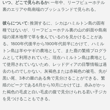
いつ、どこで見られるか:
一年中、リーフビューホテル
裏のエリアや島南端のブッシュランドで見られる。
彼らについて:
推測するに、シカはハミルトン島の固有
種ではないが、リーフビューホテル裏の山の斜面や島南
端の灌木地帯で草を食んでいるのを見かけることがあ
る。1800年代後半から1900年代前半にかけて、ハミル
トン島は羊やヤギの農地として、また鹿の繁殖プログラ
ムとして利用されていた。現在ハミルトン島は農地とし
て使用されていないため、レッドディアの目撃情報は過
去のものでしかない。灰褐色または赤褐色の被毛、先が
黒い尾、3本の棘のある角で見分けることができる。繁
殖のピークである6月から10月にかけては、赤みがかっ
た褐色の毛皮と白い毛皮の腹で見分けられる若い子ジカ
を見つけることもできる。