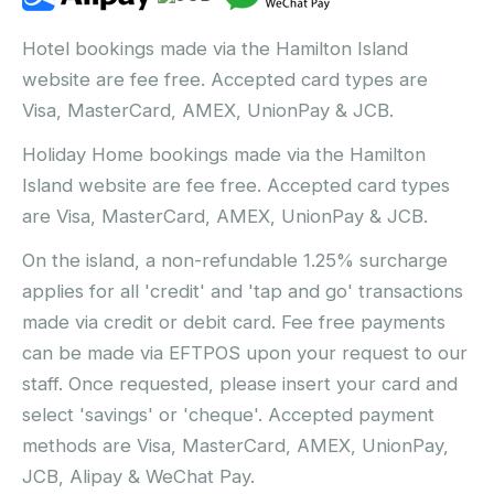
Hotel bookings made via the Hamilton Island
website are fee free. Accepted card types are
Visa, MasterCard, AMEX, UnionPay & JCB.
Holiday Home bookings made via the Hamilton
Island website are fee free. Accepted card types
are Visa, MasterCard, AMEX, UnionPay & JCB.
On the island, a non-refundable 1.25% surcharge
applies for all 'credit' and 'tap and go' transactions
made via credit or debit card. Fee free payments
can be made via EFTPOS upon your request to our
staff. Once requested, please insert your card and
select 'savings' or 'cheque'. Accepted payment
methods are Visa, MasterCard, AMEX, UnionPay,
JCB, Alipay & WeChat Pay.