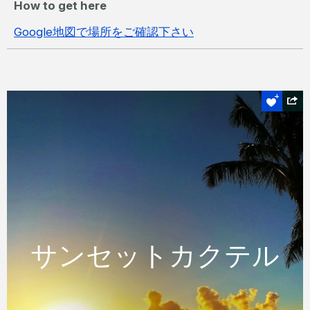
How to get here
Google地図で場所をご確認下さい
はずせない
サンセットカクテル
サンセットカクテル
ハミルトン島のOne Tree Hillで一杯のみなが
ら素晴らしい日の入りをお楽しみください。