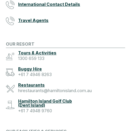
International Contact Details
Travel Agents
OUR RESORT
Tours & Activities
1300 659 133
Buggy Hire
+61 7 4946 8263
Restaurants
hirestaurants@hamiltonisland.com.au
Hamilton Island Golf Club
(Dent Island)
+61 7 4948 9760