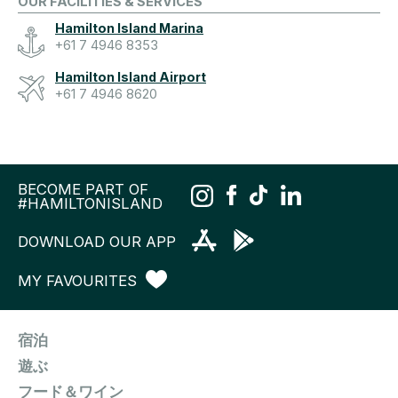
OUR FACILITIES & SERVICES
Hamilton Island Marina
+61 7 4946 8353
Hamilton Island Airport
+61 7 4946 8620
BECOME PART OF
#HAMILTONISLAND
DOWNLOAD OUR APP
MY FAVOURITES
宿泊
遊ぶ
フード＆ワイン