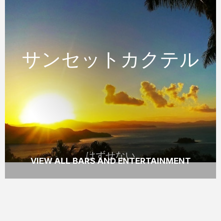
はずせない
サンセットカクテル
サンセットカクテル
ハミルトン島のOne Tree Hillで一杯のみなが
ら素晴らしい日の入りをお楽しみください。
READ MORE
はずせない
VIEW ALL BARS AND ENTERTAINMENT