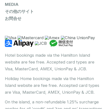
MEDIA
その他のサイト
お問合せ
Hotel bookings made via the Hamilton Island
website are fee free. Accepted card types are
Visa, MasterCard, AMEX, UnionPay & JCB.
Holiday Home bookings made via the Hamilton
Island website are fee free. Accepted card types
are Visa, MasterCard, AMEX, UnionPay & JCB.
On the island, a non-refundable 1.25% surcharge
applies for all 'credit' and 'tap and go' transactions