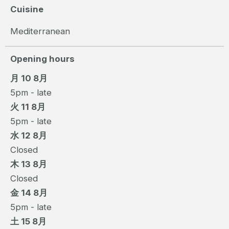
Cuisine
Mediterranean
Opening hours
月 10 8月
5pm - late
火 11 8月
5pm - late
水 12 8月
Closed
木 13 8月
Closed
金 14 8月
5pm - late
土 15 8月