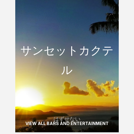
はずせない
サンセットカク
サンセットカクテ
テル
ル
ハミルトン島のOne Tree Hillで一杯のみ
ながら素晴らしい日の入りをお楽しみくだ
さい。
READ MORE
はずせない
VIEW ALL BARS AND ENTERTAINMENT