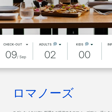
CHECK-OUT
ADULTS
KIDS
IN
09
02
00
/
Sep
ロマノーズ