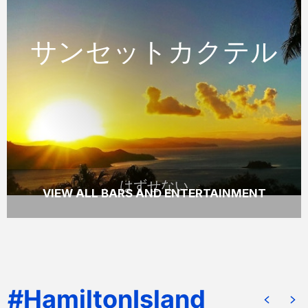
サンセットカクテル
サンセットカクテル
ハミルトン島のOne Tree Hillで一杯のみなが
ら素晴らしい日の入りをお楽しみください。
READ MORE
はずせない
VIEW ALL BARS AND ENTERTAINMENT