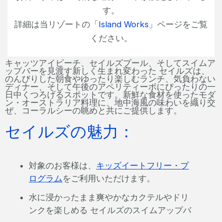
す。
詳細は当リゾートの「
Island Works
」ページをご覧
ください。
キャッツアイビーチ、セイルズプール、そしてスイムア
ップバーを見渡す新しく生まれ変わった セイルズは、
のんびりした朝食やゆったり楽しむランチ、気負わない
ディナー、そして午後のアペリティーボにぴったりの一
日中くつろげるスポットです。新鮮な食材を使ったモダ
ン・オーストラリア料理に、地中海風の味わいを織り交
ぜ、コーラルシーの眺めと共にご提供します。
セイルズの魅力：
対象のお客様は、
キッズイートフリー・プ
ログラム
をご利用いただけます。
水に浸かったまま爽やかなカクテルやドリ
ンクを楽しめる セイルズのスイムアップバ