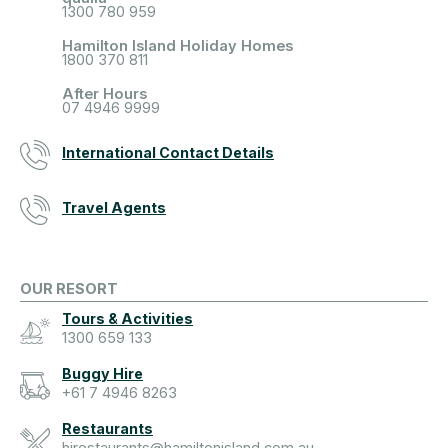
1300 780 959
Hamilton Island Holiday Homes
1800 370 811
After Hours
07 4946 9999
International Contact Details
Travel Agents
OUR RESORT
Tours & Activities
1300 659 133
Buggy Hire
+61 7 4946 8263
Restaurants
hirestaurants@hamiltonisland.com.au