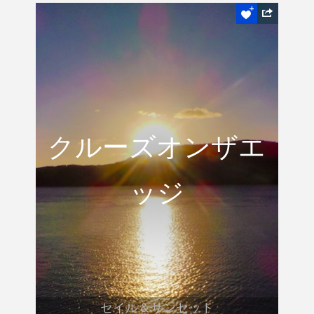
セイル＆サンセット
クルーズオンザ
クルーズオンザエ
エッジ
ッジ
沈みゆく太陽を見ながらカタマランで美し
いウィトサンデーをセイリングしましょ
う。
READ MORE
セイル＆サンセット