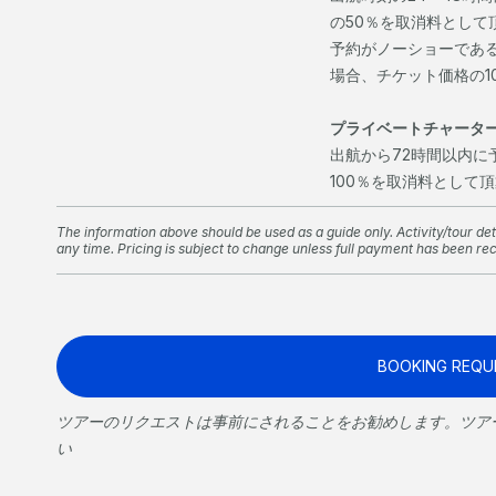
の50％を取消料として
予約がノーショーであ
場合、チケット価格の1
プライベートチャータ
出航から72時間以内
100％を取消料として
The information above should be used as a guide only. Activity/tour deta
any time. Pricing is subject to change unless full payment has been re
BOOKING REQU
ツアーのリクエストは事前にされることをお勧めします。ツア
い