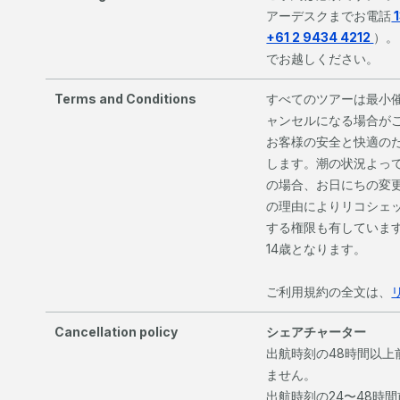
アーデスクまでお電話
1
+61 2 9434 4212
）。
でお越しください。
Terms and Conditions
すべてのツアーは最小
ャンセルになる場合が
お客様の安全と快適の
します。潮の状況よっ
の場合、お日にちの変
の理由によりリコシェ
する権限も有していま
14歳となります。
ご利用規約の全文は、
Cancellation policy
シェアチャーター
出航時刻の48時間以
ません。
出航時刻の24〜48時