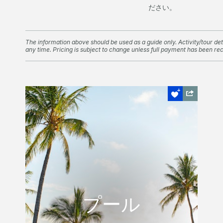
ださい。
The information above should be used as a guide only. Activity/tour deta
any time. Pricing is subject to change unless full payment has been re
セイルズ
プール
プール
セイルズプールはセイルズレストランのす
ぐ側にあり、ビーチを見渡す素晴らしい景