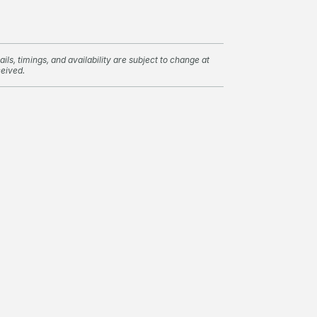
ils, timings, and availability are subject to change at
ceived.