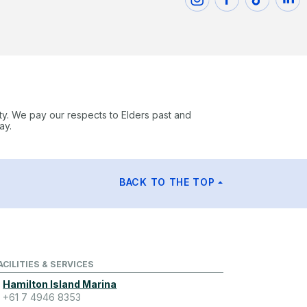
ty. We pay our respects to Elders past and
ay.
BACK TO THE TOP
ACILITIES & SERVICES
Hamilton Island Marina
+61 7 4946 8353