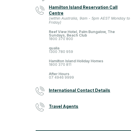
Hamilton Island Reservation Call
Centre
(within Australia, 9am - 5pm AEST Monday to
Friday)
Reef View Hotel, Palm Bungalow, The
Sundays, Beach Club
1800 370 800
qualia
1300 780 959
Hamilton Island Holiday Homes
1800 370 811
After Hours
07 4946 9999
International Contact Details
Travel Agents