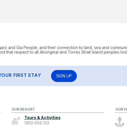
garo and Gia People, and their connection to land, sea and communi
 that respect to all Aboriginal and Torres Strait Island peoples tod
YOUR FIRST STAY
SIGN UP
OUR RESORT
OUR F
Tours & Activities
1300 659 133