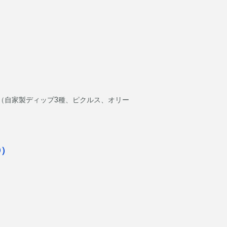
）
ト（自家製ディップ3種、ピクルス、オリー
0）