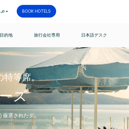
BOOK HOTELS
JP
目的地
旅行会社専用
日本語デスク
の特等席。
ーズ
う厳選されたダ