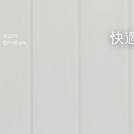
快
22°c
11:05 pm