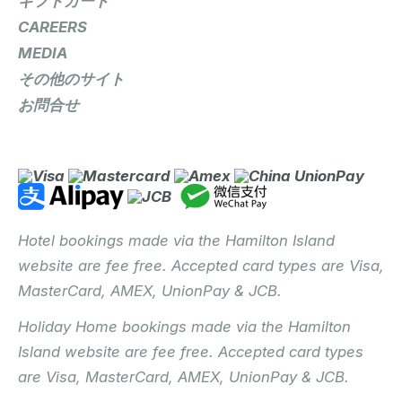
ギフトカード
CAREERS
MEDIA
その他のサイト
お問合せ
Hotel bookings made via the Hamilton Island
website are fee free. Accepted card types are Visa,
MasterCard, AMEX, UnionPay & JCB.
Holiday Home bookings made via the Hamilton
Island website are fee free. Accepted card types
are Visa, MasterCard, AMEX, UnionPay & JCB.