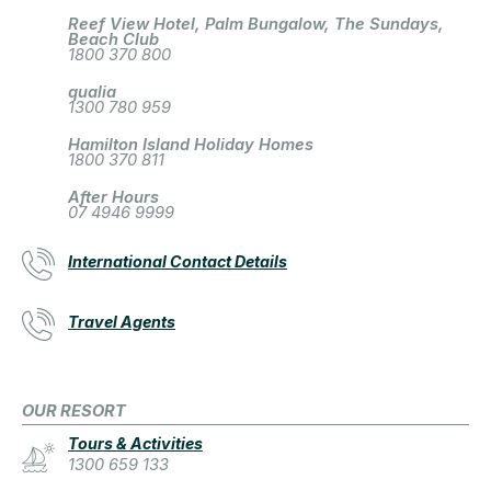
Reef View Hotel, Palm Bungalow, The Sundays,
Beach Club
1800 370 800
qualia
1300 780 959
Hamilton Island Holiday Homes
1800 370 811
After Hours
07 4946 9999
International Contact Details
Travel Agents
OUR RESORT
Tours & Activities
1300 659 133