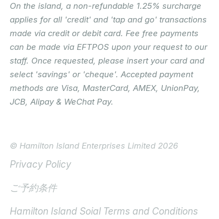
On the island, a non-refundable 1.25% surcharge
applies for all 'credit' and 'tap and go' transactions
made via credit or debit card. Fee free payments
can be made via EFTPOS upon your request to our
staff. Once requested, please insert your card and
select 'savings' or 'cheque'. Accepted payment
methods are Visa, MasterCard, AMEX, UnionPay,
JCB, Alipay & WeChat Pay.
© Hamilton Island Enterprises Limited 2026
Privacy Policy
ご予約条件
Hamilton Island Soial Terms and Conditions