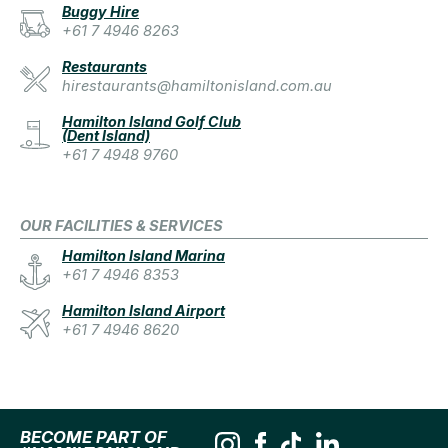
Buggy Hire
+61 7 4946 8263
Restaurants
hirestaurants@hamiltonisland.com.au
Hamilton Island Golf Club
(Dent Island)
+61 7 4948 9760
OUR FACILITIES & SERVICES
Hamilton Island Marina
+61 7 4946 8353
Hamilton Island Airport
+61 7 4946 8620
BECOME PART OF