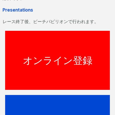
Presentations
レース終了後、ビーチパビリオンで行われます。
ハミルトン島オーシャンスイムの参加
オンライン登録
登録はまもなく開始されます。
登録する
ハミルトン島トライアスロンやオーシ