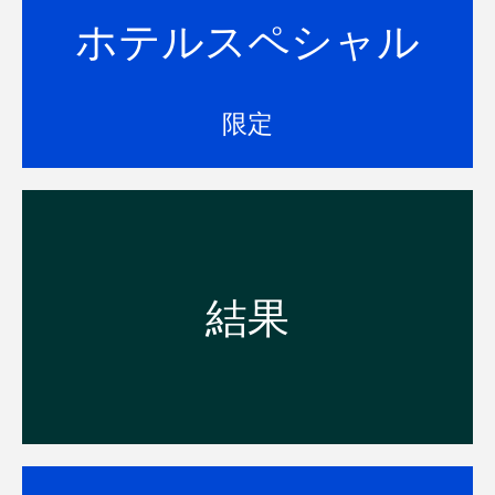
ャンスイムにご参加の方は特別割引価
ホテルスペシャル
格にてリーフビューホテルにご滞在く
ださい。
部屋を見る
限定
View the Whitehaven Beach Ocean
結果
Swim results.
結果を見る