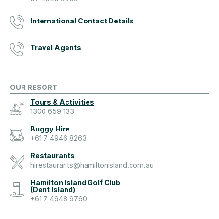
International Contact Details
Travel Agents
OUR RESORT
Tours & Activities
1300 659 133
Buggy Hire
+61 7 4946 8263
Restaurants
hirestaurants@hamiltonisland.com.au
Hamilton Island Golf Club
(Dent Island)
+61 7 4948 9760