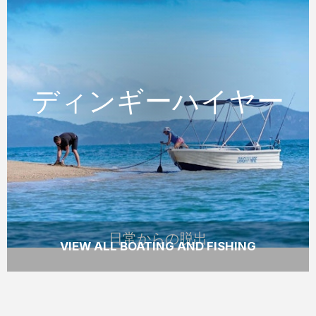
日常からの脱出
ディンギーハイヤー
ディンギーハイヤー
あまり知られていない入り江を訪れ、エイや
カメを発見しましょう。またダイビングや釣
りをしたりゆっくり眺めを楽しみましょう。
READ MORE
日常からの脱出
VIEW ALL BOATING AND FISHING