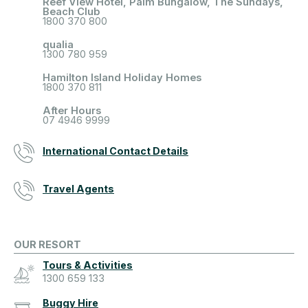
Reef View Hotel, Palm Bungalow, The Sundays,
Beach Club
1800 370 800
qualia
1300 780 959
Hamilton Island Holiday Homes
1800 370 811
After Hours
07 4946 9999
International Contact Details
Travel Agents
OUR RESORT
Tours & Activities
1300 659 133
Buggy Hire