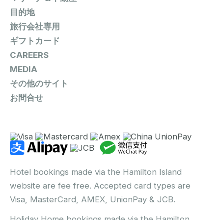
目的地
旅行会社専用
ギフトカード
CAREERS
MEDIA
その他のサイト
お問合せ
Hotel bookings made via the Hamilton Island
website are fee free. Accepted card types are
Visa, MasterCard, AMEX, UnionPay & JCB.
Holiday Home bookings made via the Hamilton