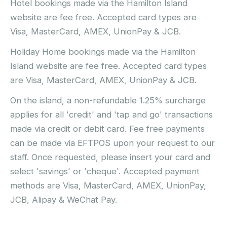
Hotel bookings made via the Hamilton Island
website are fee free. Accepted card types are
Visa, MasterCard, AMEX, UnionPay & JCB.
Holiday Home bookings made via the Hamilton
Island website are fee free. Accepted card types
are Visa, MasterCard, AMEX, UnionPay & JCB.
On the island, a non-refundable 1.25% surcharge
applies for all 'credit' and 'tap and go' transactions
made via credit or debit card. Fee free payments
can be made via EFTPOS upon your request to our
staff. Once requested, please insert your card and
select 'savings' or 'cheque'. Accepted payment
methods are Visa, MasterCard, AMEX, UnionPay,
JCB, Alipay & WeChat Pay.