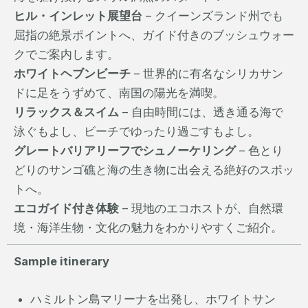
ヒル・インレット展望台
– クイーンズランド州でも
屈指の絶景ポイントへ、ガイド付きのブッシュウォー
クでご案内します。
ホワイトヘブンビーチ
– 世界的に有名なシリカサン
ドに足をうずめて、南国の陽光を満喫。
リラックス＆スイム
– 自由時間には、透き通る海で
泳ぐもよし、ビーチでゆったり過ごすもよし。
グレートバリアリーフでシュノーケリング
– 色とり
どりのサンゴ礁と海の生き物に出会える絶好のスポッ
トへ。
エコガイド付き体験
– 現地のエコホストが、自然環
境・海洋生物・文化の魅力をわかりやすくご紹介。
Sample itinerary
ハミルトン島マリーナを出発し、ホワイトサン