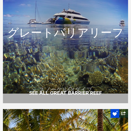
グレートバリアリー
フ
グレートバリアリーフ
ハミルトン島出発の記憶に残る特別な1日ツ
アーでまだあまり知られていないグレートバ
リアリーフのスポットへご案内します。
READ MORE
スノーケルOrダイブ
SEE ALL GREAT BARRIER REEF