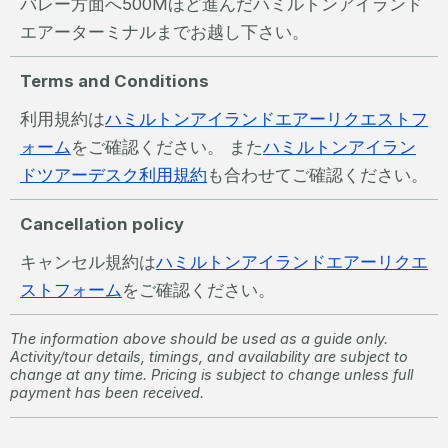
バレー方面へ500Mほど進んだハミルトンアイランド
エアーターミナルまでお越し下さい。
Terms and Conditions
利用規約は
ハミルトンアイランドエアーリクエストフ
ォーム
をご確認ください。 また
ハミルトンアイラン
ドツアーデスク利用規約
も合わせてご確認ください。
Cancellation policy
キャンセル規約は
ハミルトンアイランドエアーリクエ
ストフォーム
をご確認ください。
The information above should be used as a guide only.
Activity/tour details, timings, and availability are subject to
change at any time. Pricing is subject to change unless full
payment has been received.