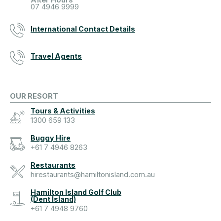
07 4946 9999
International Contact Details
Travel Agents
OUR RESORT
Tours & Activities
1300 659 133
Buggy Hire
+61 7 4946 8263
Restaurants
hirestaurants@hamiltonisland.com.au
Hamilton Island Golf Club
(Dent Island)
+61 7 4948 9760