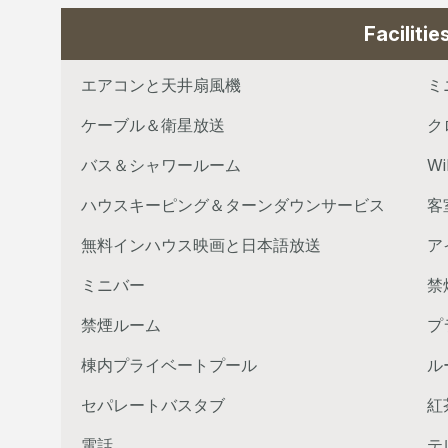
Facilitie
エアコンと天井扇風機
ミ
ケーブル＆衛星放送
ク
バス＆シャワールーム
W
ハウスキーピング＆ターンダウンサービス
客
無料インハウス映画と日本語放送
ア
ミニバー
禁
禁煙ルーム
プ
棟内プライベートプール
ル
セパレートバスタブ
紅
電話
テ