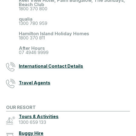
Reef View Hotel, Palm Bungalow, The Sundays,
Beach Club
1800 370 800
qualia
1300 780 959
Hamilton Island Holiday Homes
1800 370 811
After Hours
07 4946 9999
International Contact Details
Travel Agents
OUR RESORT
Tours & Activities
1300 659 133
Buggy Hire