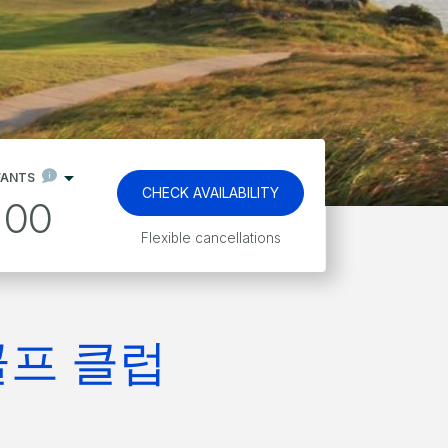
FANTS
CHECK AVAILABILITY
00
Flexible cancellations
골프 클럽