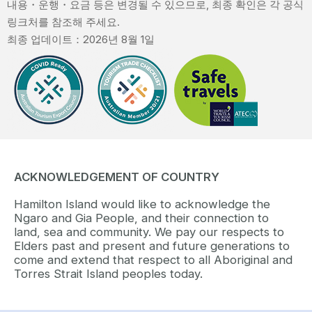
내용・운행・요금 등은 변경될 수 있으므로, 최종 확인은 각 공식
링크처를 참조해 주세요.
최종 업데이트：2026년 8월 1일
ACKNOWLEDGEMENT OF COUNTRY
Hamilton Island would like to acknowledge the
Ngaro and Gia People, and their connection to
land, sea and community. We pay our respects to
Elders past and present and future generations to
come and extend that respect to all Aboriginal and
Torres Strait Island peoples today.