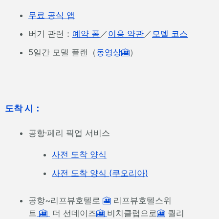
무료 공식 앱
버기 관련：
예약 폼
／
이용 약관
／
모델 코스
5일간 모델 플랜（
동영상🎦
）
도착 시：
공항·페리 픽업 서비스
사전 도착 양식
사전 도착 양식 (쿠오리아)
공항~리프뷰호텔로
🎦
리프뷰호텔스위
트
🎦
더 선데이즈
🎦
비치클럽으로
🎦
퀄리