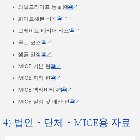
와일드라이프 동물원
🎦↗
화이트헤븐 비치
🎦↗
그레이트 배리어 리프
🎦↗
골프 코스
🎦↗
샘플 일정
🎦↗
MICE 기본 편
🎦↗
MICE 파티 편
🎦↗
MICE 액티비티 편
🎦↗
MICE 일정 및 예산 편
🎦↗
4) 법인・단체・MICE용 자료