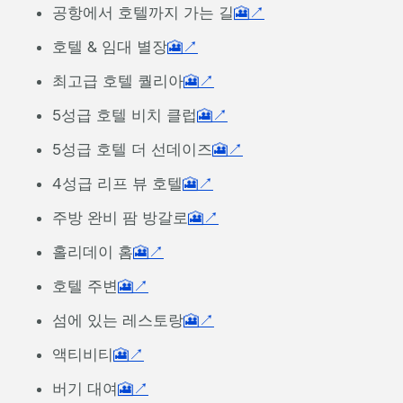
공항에서 호텔까지 가는 길
🎦↗
호텔 & 임대 별장
🎦↗
최고급 호텔 퀄리아
🎦↗
5성급 호텔 비치 클럽
🎦↗
5성급 호텔 더 선데이즈
🎦↗
4성급 리프 뷰 호텔
🎦↗
주방 완비 팜 방갈로
🎦↗
홀리데이 홈
🎦↗
호텔 주변
🎦↗
섬에 있는 레스토랑
🎦↗
액티비티
🎦↗
버기 대여
🎦↗