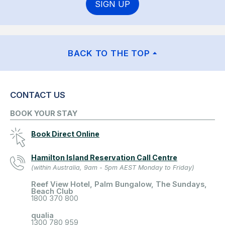
SIGN UP
BACK TO THE TOP
CONTACT US
BOOK YOUR STAY
Book Direct Online
Hamilton Island Reservation Call Centre
(within Australia, 9am - 5pm AEST Monday to Friday)
Reef View Hotel, Palm Bungalow, The Sundays,
Beach Club
1800 370 800
qualia
1300 780 959