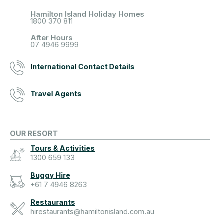
Hamilton Island Holiday Homes
1800 370 811
After Hours
07 4946 9999
International Contact Details
Travel Agents
OUR RESORT
Tours & Activities
1300 659 133
Buggy Hire
+61 7 4946 8263
Restaurants
hirestaurants@hamiltonisland.com.au