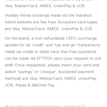
Visa, MasterCard, AMEX, UnionPay & JCB.
Holiday Home bookings made via the Hamilton
Island website are fee free. Accepted card types
are Visa, MasterCard, AMEX, UnionPay & JCB.
On the island, a non-refundable 1.25% surcharge
applies for all 'credit' and 'tap and go' transactions
made via credit or debit card. Fee free payments
can be made via EFTPOS upon your request to our
staff. Once requested, please insert your card and
select 'savings' or 'cheque'. Accepted payment
methods are Visa, MasterCard, AMEX, UnionPay,
JCB, Alipay & WeChat Pay.
© Hamilton Island Enterprises Limited 2026