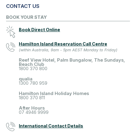
CONTACT US
BOOK YOUR STAY
Book Direct Online
Hamilton Island Reservation Call Centre
(within Australia, 9am - 5pm AEST Monday to Friday)
Reef View Hotel, Palm Bungalow, The Sundays,
Beach Club
1800 370 800
qualia
1300 780 959
Hamilton Island Holiday Homes
1800 370 811
After Hours
07 4946 9999
International Contact Details