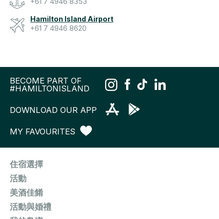
+61 7 4946 8353
Hamilton Island Airport
+61 7 4946 8620
BECOME PART OF
#HAMILTONISLAND
DOWNLOAD OUR APP
MY FAVOURITES
住宿選擇
活動
美酒佳餚
活動與婚禮