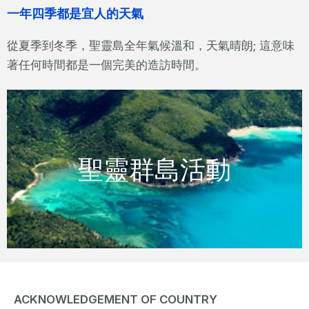
一年四季都是宜人的天氣
從夏季到冬季，聖靈島全年氣候溫和，天氣晴朗; 這意味
著任何時間都是一個完美的造訪時間。
看看是什麼讓這些獨特的群島及水域成為
聖靈群島活動
風景如畫的度假勝地
查看活動項目
ACKNOWLEDGEMENT OF COUNTRY