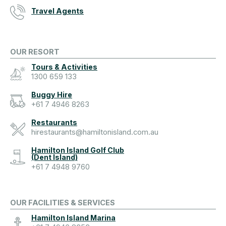
Travel Agents
OUR RESORT
Tours & Activities
1300 659 133
Buggy Hire
+61 7 4946 8263
Restaurants
hirestaurants@hamiltonisland.com.au
Hamilton Island Golf Club
(Dent Island)
+61 7 4948 9760
OUR FACILITIES & SERVICES
Hamilton Island Marina