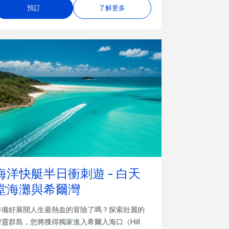
預訂
了解更多
海洋快艇半日衝刺遊 - 白天
堂海灘與希爾灣
準備好展開人生最熱血的冒險了嗎？探索壯麗的
聖靈群島，您將獲得獨家進入希爾入海口（Hill