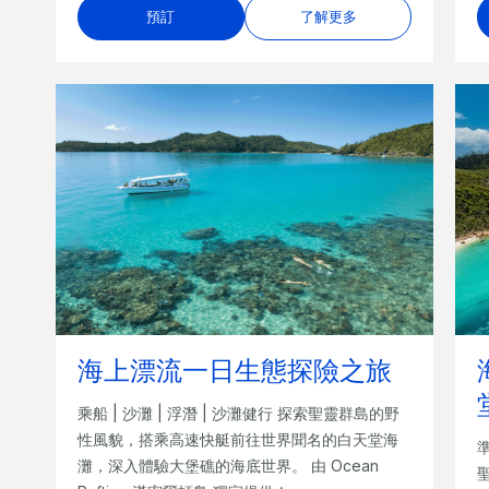
預訂
了解更多
海上漂流一日生態探險之旅
乘船 | 沙灘 | 浮潛 | 沙灘健行 探索聖靈群島的野
性風貌，搭乘高速快艇前往世界聞名的白天堂海
灘，深入體驗大堡礁的海底世界。 由 Ocean