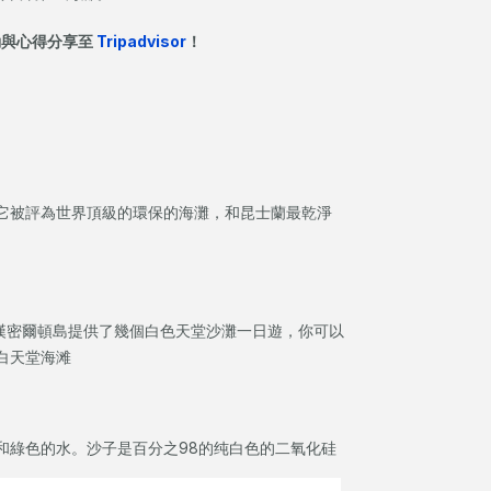
動與心得分享至
Tripadvisor
！
它被評為世界頂級的環保的海灘，和昆士蘭最乾淨
。漢密爾頓島提供了幾個白色天堂沙灘一日遊，你可以
白天堂海滩
和綠色的水。沙子是百分之98的纯白色的二氧化硅