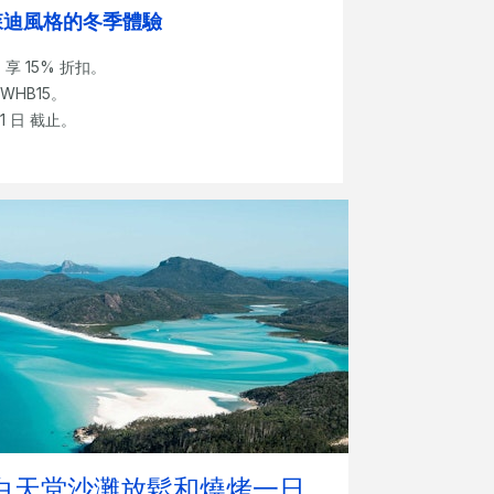
 ― 惠森迪風格的冬季體驗
 15% 折扣。
WHB15。
31 日 截止。
。
白天堂沙灘放鬆和燒烤一日