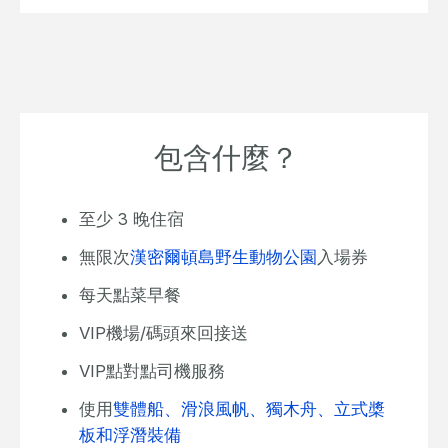
包含什麼？
至少 3 晚住宿
無限次
漢密爾頓島野生動物公園
入場券
每天點菜早餐
VIP機場/碼頭來回接送
VIP點對點司機服務
使用
雙體船、滑浪風帆、獨木舟、立式槳
板和浮潛裝備