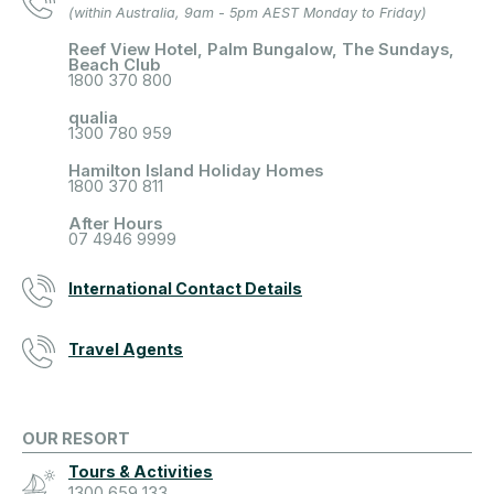
(within Australia, 9am - 5pm AEST Monday to Friday)
Reef View Hotel, Palm Bungalow, The Sundays,
Beach Club
1800 370 800
qualia
1300 780 959
Hamilton Island Holiday Homes
1800 370 811
After Hours
07 4946 9999
International Contact Details
Travel Agents
OUR RESORT
Tours & Activities
1300 659 133