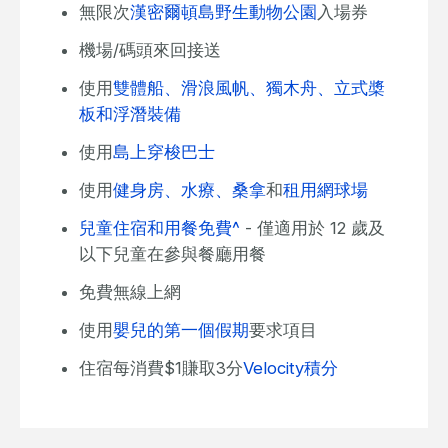
無限次
漢密爾頓島野生動物公園
入場券
機場/碼頭來回接送
使用
雙體船、滑浪風帆、獨木舟、立式槳
板和浮潛裝備
使用
島上穿梭巴士
使用
健身房、水療、桑拿
和
租用網球場
兒童住宿和用餐免費^
- 僅適用於 12 歲及
以下兒童在參與餐廳用餐
免費無線上網
使用
嬰兒的第一個假期
要求項目
住宿每消費$1賺取3分
Velocity積分