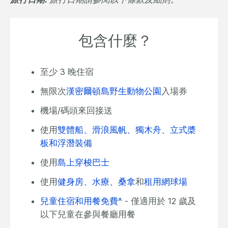
包含什麼？
至少 3 晚住宿
無限次
漢密爾頓島野生動物公園
入場券
機場/碼頭來回接送
使用
雙體船、滑浪風帆、獨木舟、立式槳
板和浮潛裝備
使用
島上穿梭巴士
使用
健身房、水療、桑拿
和
租用網球場
兒童住宿和用餐免費^
- 僅適用於 12 歲及
以下兒童在參與餐廳用餐