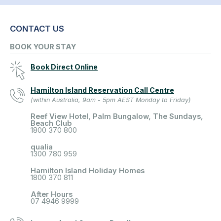
CONTACT US
BOOK YOUR STAY
Book Direct Online
Hamilton Island Reservation Call Centre
(within Australia, 9am - 5pm AEST Monday to Friday)
Reef View Hotel, Palm Bungalow, The Sundays,
Beach Club
1800 370 800
qualia
1300 780 959
Hamilton Island Holiday Homes
1800 370 811
After Hours
07 4946 9999