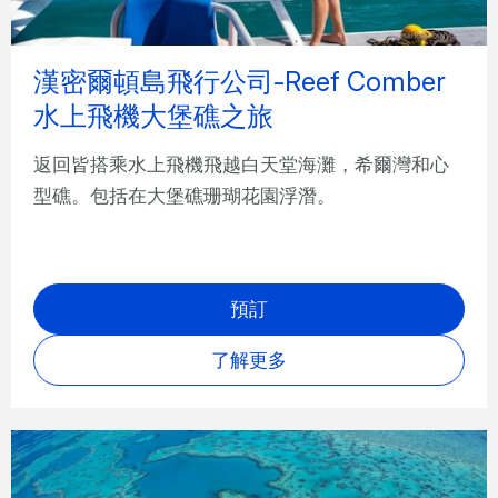
漢密爾頓島飛行公司-Reef Comber
水上飛機大堡礁之旅
返回皆搭乘水上飛機飛越白天堂海灘，希爾灣和心
型礁。包括在大堡礁珊瑚花園浮潛。
預訂
了解更多