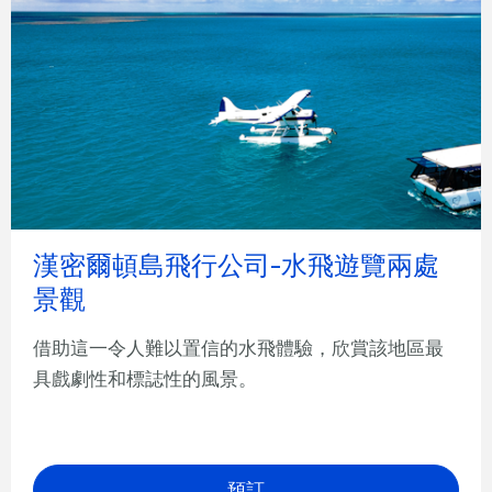
漢密爾頓島飛行公司-水飛遊覽兩處
景觀
借助這一令人難以置信的水飛體驗，欣賞該地區最
具戲劇性和標誌性的風景。
預訂