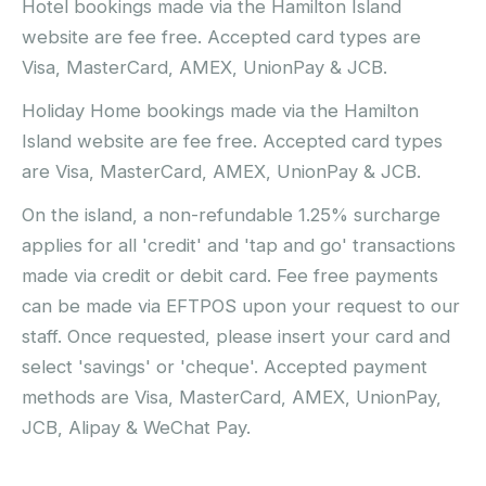
Hotel bookings made via the Hamilton Island
website are fee free. Accepted card types are
Visa, MasterCard, AMEX, UnionPay & JCB.
Holiday Home bookings made via the Hamilton
Island website are fee free. Accepted card types
are Visa, MasterCard, AMEX, UnionPay & JCB.
On the island, a non-refundable 1.25% surcharge
applies for all 'credit' and 'tap and go' transactions
made via credit or debit card. Fee free payments
can be made via EFTPOS upon your request to our
staff. Once requested, please insert your card and
select 'savings' or 'cheque'. Accepted payment
methods are Visa, MasterCard, AMEX, UnionPay,
JCB, Alipay & WeChat Pay.