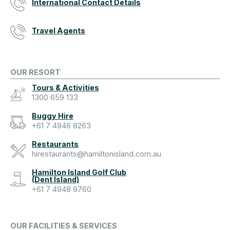
International Contact Details
Travel Agents
OUR RESORT
Tours & Activities
1300 659 133
Buggy Hire
+61 7 4946 8263
Restaurants
hirestaurants@hamiltonisland.com.au
Hamilton Island Golf Club
(Dent Island)
+61 7 4948 9760
OUR FACILITIES & SERVICES