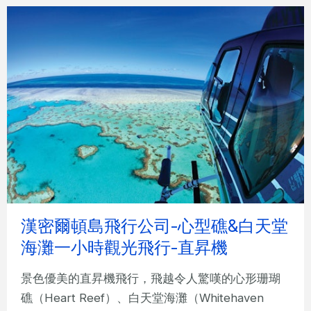
漢密爾頓島飛行公司-心型礁&白天堂
海灘一小時觀光飛行-直昇機
景色優美的直昇機飛行，飛越令人驚嘆的心形珊瑚
礁（Heart Reef）、白天堂海灘（Whitehaven