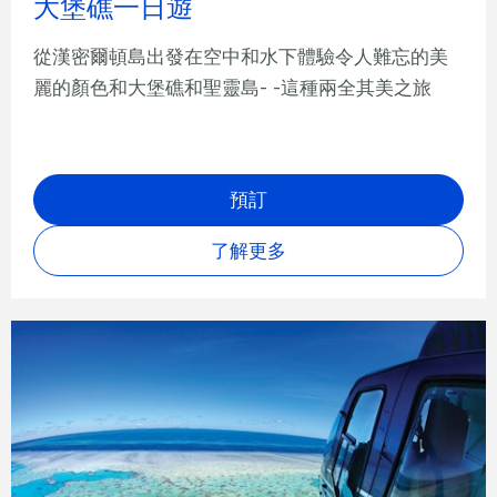
大堡礁一日遊
從漢密爾頓島出發在空中和水下體驗令人難忘的美
麗的顏色和大堡礁和聖靈島- -這種兩全其美之旅
預訂
了解更多