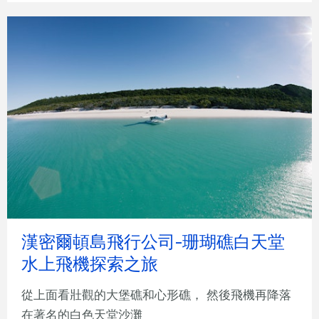
漢密爾頓島飛行公司-珊瑚礁白天堂
水上飛機探索之旅
從上面看壯觀的大堡礁和心形礁， 然後飛機再降落
在著名的白色天堂沙灘