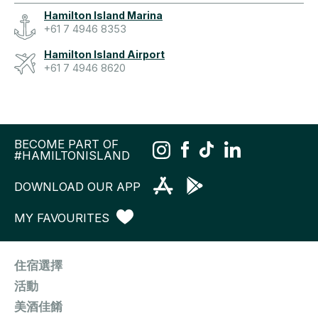
Hamilton Island Marina
+61 7 4946 8353
Hamilton Island Airport
+61 7 4946 8620
BECOME PART OF
#HAMILTONISLAND
DOWNLOAD OUR APP
MY FAVOURITES
住宿選擇
活動
美酒佳餚