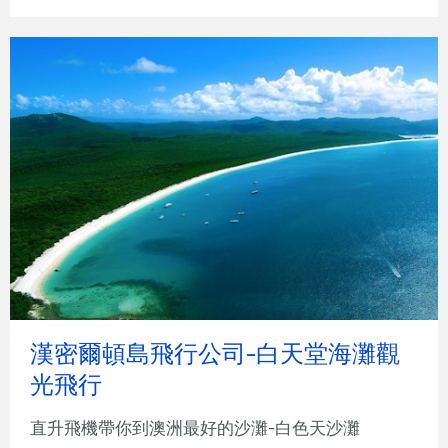
漢密爾頓島飛行公司-白天堂海灘觀
光飛行
直升飛機帶你到澳洲最好的沙灘-白色天沙灘