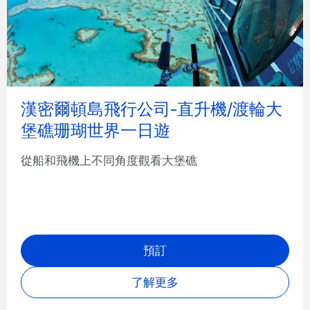
漢密爾頓島飛行公司-直升機/渡輪大
堡礁珊瑚世界一日遊
從船和飛機上不同角度觀看大堡礁
預訂
了解更多