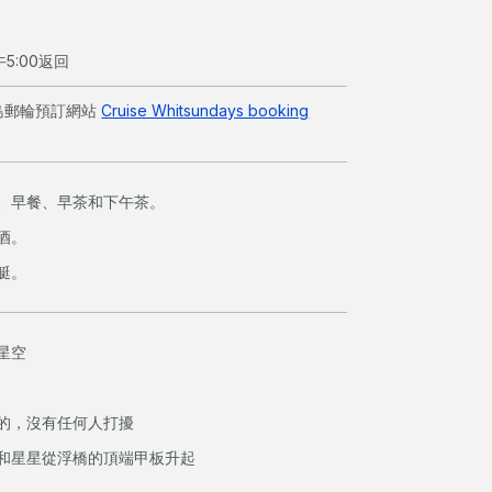
5:00返回
島郵輪預訂網站
Cruise Whitsundays booking
、早餐、早茶和下午茶。
酒。
艇。
星空
的，沒有任何人打擾
和星星從浮橋的頂端甲板升起