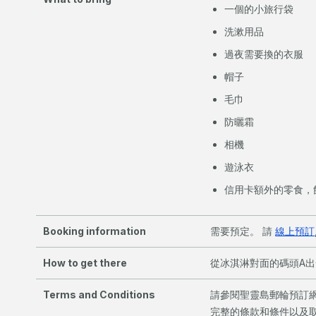
一個的小旅行袋
洗漱用品
過夜需要換的衣服
帽子
毛巾
防曬霜
相機
遊泳衣
信用卡額外的零食，
Booking information
需要預定。 請
線上預訂
How to get there
從冰淇淋對面的碼頭A出
Terms and Conditions
請參閱聖靈島郵輪預訂
完整的條款和條件以及