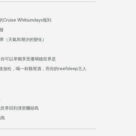
Cruise Whitsundays報到
出發
瑚礁世界（天氣和潮汐的變化）
，現在你可以單獨享受珊瑚礁世界是
放松，喝一杯雞尾酒，而你的reefsleep主人
。
珊瑚礁世界回到漢密爾頓島
頓島