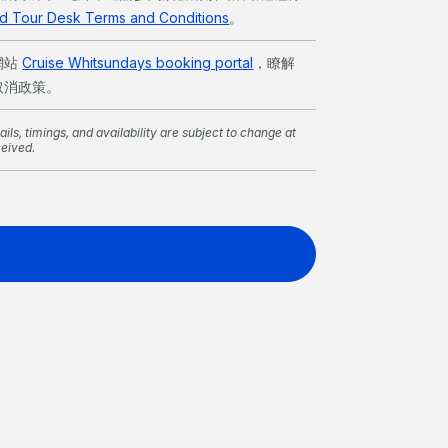
and Tour Desk Terms and Conditions
。
網站
Cruise Whitsundays booking portal
，瞭解
取消政策。
ils, timings, and availability are subject to change at
ceived.