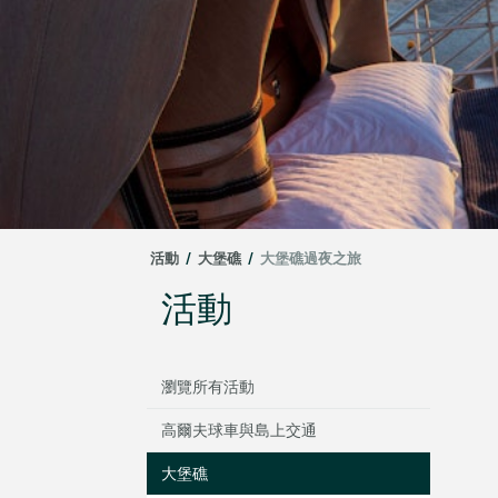
活動
/
大堡礁
/
大堡礁過夜之旅
活動
瀏覽所有活動
高爾夫球車與島上交通
大堡礁