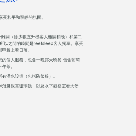
享受和平和寧靜的氛圍。
分離開（除少數直升機客人離開稍晚）和第二
以之間的時間是reefsleep客人獨享。享受
部甲板上看日落。
您的個人服務，包含一晚露天晚餐 包含葡萄
下午茶。
所有潛水設備（包括防螫服）。
半潛艇觀賞珊瑚礁，以及水下觀察室看大堡