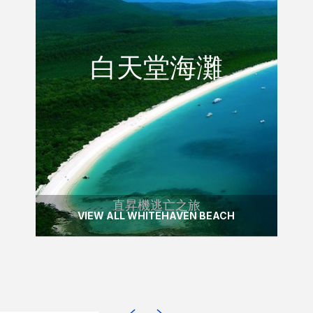
直昇機逃亡之旅
白天堂海灘
白天堂海灘
搭乘直昇機前往白天堂海灘，壯觀的飛行穿
越聖靈島。
READ MORE
直昇機逃亡之旅
VIEW ALL WHITEHAVEN BEACH