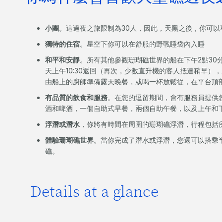
小團
。這過夜之旅限制為30人，因此，天黑之後，你可以
獨特的住宿
。星空下你可以在舒服的野戰睡袋內入睡
和平和安靜
。所有其他參觀珊瑚礁世界的船在下午2點30
天上午10:30返回（再次，少數直升機的客人抵達稍早），所
由船上的廚師準備露天晚餐，或喝一杯放鬆從，在平台頂
有品質的飲食和服務
。在您的逗留期間，會有服務員提供
酒和啤酒，一個自助式早餐，兩個自助午餐，以及上午和
浮潛或潛水
，你將有時間在周圍的珊瑚礁浮潛，行程包括
體驗珊瑚礁世界
。當你完成了潛水或浮潛，您還可以搭乘
礁。
Details at a glance