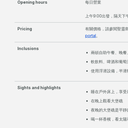
Opening hours
每日營業
上午9:00出發，隔天下午
Pricing
有關價格，請參閱聖靈
portal
。
Inclusions
兩頓自助午餐、晚餐
軟飲料、啤酒和葡萄
使用浮潜設備，半潜
Sights and highlights
睡在戶外床
上
，享受
在晚上觀看大堡礁
夜晚的大堡礁是平靜
喝一杯香檳，看太陽