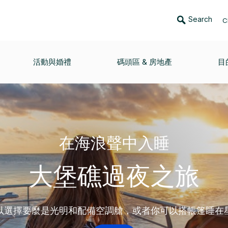
Search
C
活動與婚禮
碼頭區 & 房地產
目
在海浪聲中入睡
大堡礁過夜之旅
以選擇要麼是光明和配備空調艙，或者你可以搭帳篷睡在