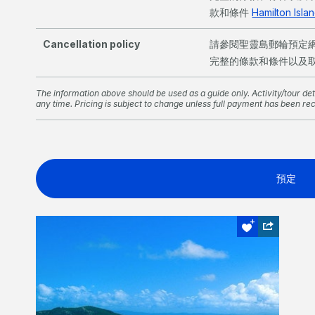
款和條件
Hamilton Isl
Cancellation policy
請參閱聖靈島郵輪預定
完整的條款和條件以及
The information above should be used as a guide only. Activity/tour deta
any time. Pricing is subject to change unless full payment has been re
預定