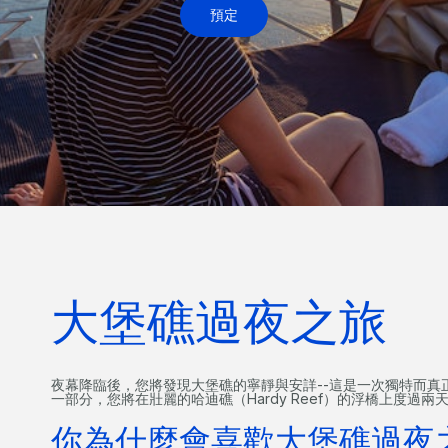
預定
大堡礁過夜之旅
夜幕降臨後，您將發現大堡礁的寧靜與安詳--這是一次獨特而真
一部分，您將在壯麗的哈迪礁（Hardy Reef）的浮橋上度過兩
你為什麼會喜歡大堡礁過夜之