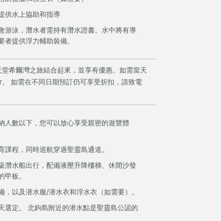
提供水上協助和指導
會游泳，潛水者需持有潛水證書。水中將有導
要者提供浮力輔助裝備。
天堂希爾灣之旅結合起來，並享有優惠。如需當天
Tour。 如需在不同日期預訂仍可享受折扣，請致電
納人數以下，您可以放心享受親密的遊覽體
育課程，同時巡航穿過聖靈島通道。
級潛水船出行，配備液壓升降樓梯、休閒沙發
的甲板。
備，以及潜水服/潜水衣和浮水衣（如需要）。
天選定。 北鉤島附近的潜水點是聖靈島公認的