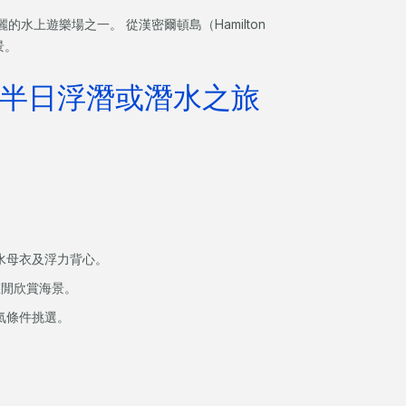
上遊樂場之一。 從漢密爾頓島（Hamilton
景。
群島半日浮潛或潛水之旅
水母衣及浮力背心。
悠閒欣賞海景。
氣條件挑選。