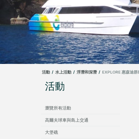
活動
/
水上活動
/
浮潛和深潛
/
EXPLORE 惠森
活動
瀏覽所有活動
高爾夫球車與島上交通
大堡礁