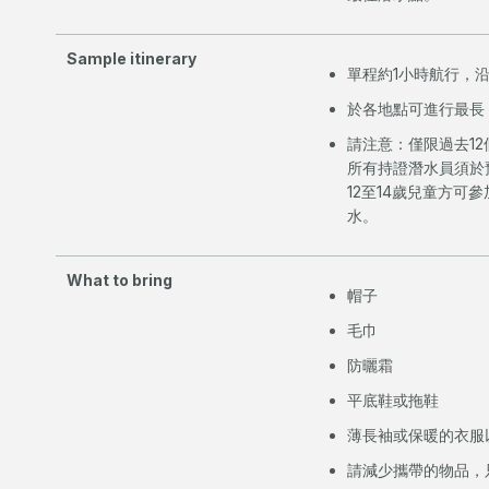
Sample itinerary
單程約1小時航行，
於各地點可進行最長 
請注意：僅限過去1
所有持證潛水員須於
12至14歲兒童方
水。
What to bring
帽子
毛巾
防曬霜
平底鞋或拖鞋
薄長袖或保暖的衣服
請減少攜帶的物品，