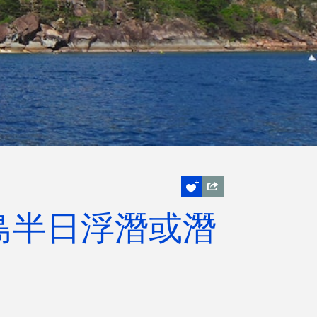
迪群島半日浮潛或潛