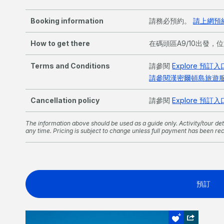
Booking information
請務必預約。
請上網預
How to get there
在碼頭區A9/10出發，位
Terms and Conditions
請參閱
Explore 預訂入
請參閱漢密爾頓島旅遊
Cancellation policy
請參閱
Explore 預訂入
The information above should be used as a guide only. Activity/tour deta
any time. Pricing is subject to change unless full payment has been re
預訂