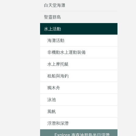
白天堂海灘
聖靈群島
水上活動
海灘活動
非機動水上運動裝備
水上摩托艇
租船與海釣
獨木舟
泳池
風帆
浮潛和深潛
Explore 惠森迪群島半日浮潛