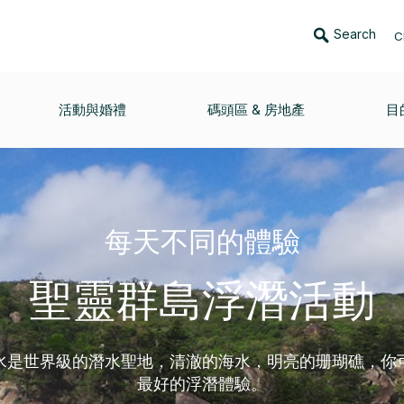
Search
C
活動與婚禮
碼頭區 & 房地產
目
每天不同的體驗
聖靈群島浮潛活動
水是世界級的潛水聖地，清澈的海水，明亮的珊瑚礁，你
最好的浮潛體驗。