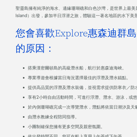
聖靈島擁有純淨的海水、邊緣珊瑚礁和白色沙灣，是世界上最美麗的水
Island）出發，參加半日浮潜之旅，體驗這一著名地區的水下美
您會喜歡Explore惠森迪
的原因：
搭乘漢密爾頓島的高級潛水船，航行於惠森迪海峽。
專業導遊會根據當日海況選擇最佳的浮潛及潛水錨點。
提供高品質的浮潛及潛水裝備，並視需求提供防寒衣／防
享有2小時自由活動時間，可進行浮潛、潛水、游泳，或
於內側珊瑚礁完成一次導覽潛水，潛點將依當日潮汐及天
由潛水教練全程陪同指導。
小團制確保您擁有更多空間及親密氛圍。
依出發時間不同，您可在船上享用上午茶或下午茶。