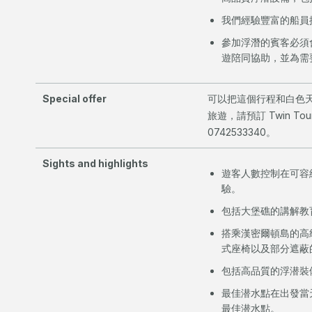
我們經驗豐富的船員
參加浮潛的賓客必須
遊陪同協助，並為需
Special offer
可以把這個行程和白色
旅遊，請預訂 Twin 
0742533340。
Sights and highlights
遊客人數控制在可容
驗。
包括大堡礁的講解教
搭乘漢密爾頓島的高
式座椅以及部分遮蔽
包括高品質的浮潜裝
最佳潜水點在出發當
最佳潜水點。