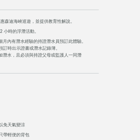
沿惠森迪海峽巡遊，並提供教育性解說。
2 小時的浮潛活動。
2個月內有潛水經驗的持證潛水員預訂此體驗。
預訂時出示證書或潛水記錄簿。
可參加潛水，且必須與持證父母或監護人一同潛
以免天氣變涼
只帶輕便的背包