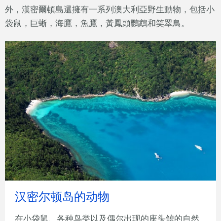
外，漢密爾頓島還擁有一系列澳大利亞野生動物，包括小
袋鼠，巨蜥，海鷹，魚鷹，黃鳳頭鸚鵡和笑翠鳥。
汉密尔顿岛的动物
在小袋鼠、各种鸟类以及偶尔出现的座头鲸的自然