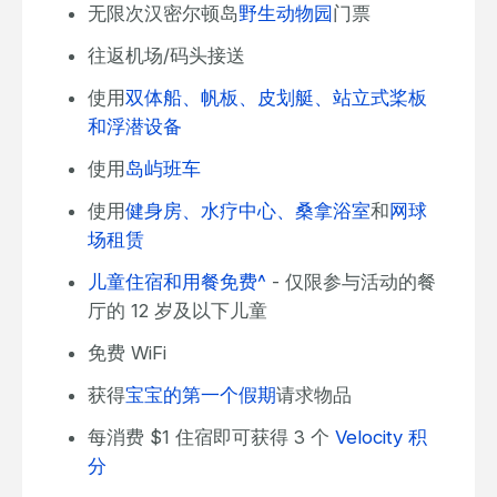
无限次汉密尔顿岛
野生动物园
门票
往返机场/码头接送
使用
双体船、帆板、皮划艇、站立式桨板
和浮潜设备
使用
岛屿班车
使用
健身房、水疗中心、桑拿浴室
和
网球
场租赁
儿童住宿和用餐免费^
- 仅限参与活动的餐
厅的 12 岁及以下儿童
免费 WiFi
获得
宝宝的第一个假期
请求物品
每消费 $1​​ 住宿即可获得 3 个
Velocity 积
分