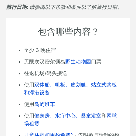
旅行日期:
请参阅以下条款和条件以了解旅行日期。
包含哪些内容？
至少 3 晚住宿
无限次汉密尔顿岛
野生动物园
门票
往返机场/码头接送
使用
双体船、帆板、皮划艇、站立式桨板
和浮潜设备
使用
岛屿班车
使用
健身房、水疗中心、桑拿浴室
和
网球
场租赁
儿童住宿和用餐免费^
- 仅限参与活动的餐