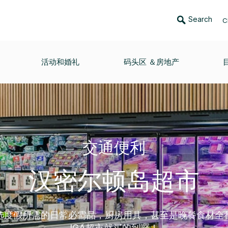
Search
C
活动和婚礼
码头区 ＆房地产
交通便利
汉密尔顿岛超市
选度假所需的日常必需品，厨房用具，甚至是晚餐食材全
IGA超市就买的到囉！