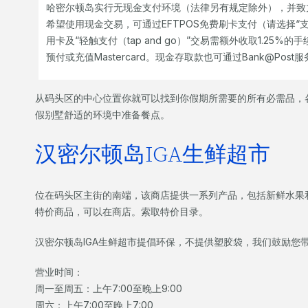
哈密尔顿岛实行无现金支付环境（法律另有规定除外），并致
希望使用现金交易，可通过EFTPOS免费刷卡支付（请选择“
用卡及“轻触支付（tap and go）”交易需额外收取1.2
预付或充值Mastercard。现金存取款也可通过Bank@Post
从码头区的中心位置你就可以找到你假期所需要的所有必需品，
假别墅舒适的环境中准备餐点。
汉密尔顿岛IGA生鲜超市
位在码头区主街的南端，该商店提供一系列产品，包括新鲜水果
特价商品，可以在商店。索取特价目录。
汉密尔顿岛IGA生鲜超市提倡环保，不提供塑胶袋，我们鼓励您带
营业时间：
周一至周五：上午7:00至晚上9:00
周六：上午7:00至晚上7:00