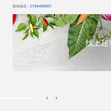
联络电话：
0749468901
于Bowen Supa IGA选取
线上超
现在订购