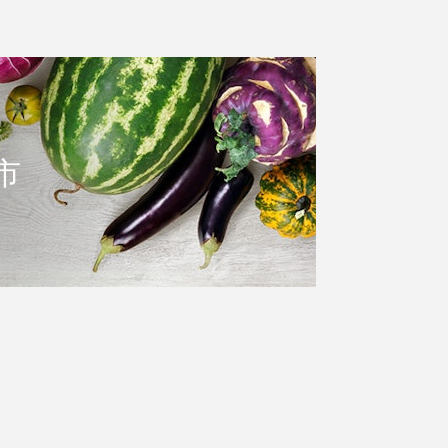
包装运送往汉密尔顿岛
市