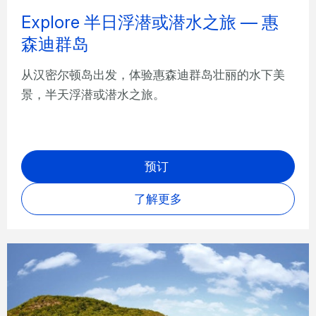
Explore 半日浮潜或潜水之旅 — 惠
森迪群岛
从汉密尔顿岛出发，体验惠森迪群岛壮丽的水下美
景，半天浮潜或潜水之旅。
预订
了解更多