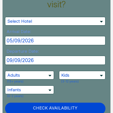
visit?
Select Hotel
Arrival Date:
Departure Date:
Adults
Kids
(13+ years)
(3-12 years)
Infants
(0-2 years)
CHECK AVAILABILITY