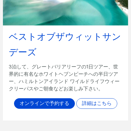
ィットサン
ロマンティックエ
ご到着時にスパークリングワイン1本
Edgeでのトワイライトセイル、Ro
ランでの3コースディナーなど、
フの1日ツアー、世
のご滞在をお楽しみください。
ーチへの半日ツア
イルドライフウィー
オンラインで予約する
み下さい。
詳細はこちら