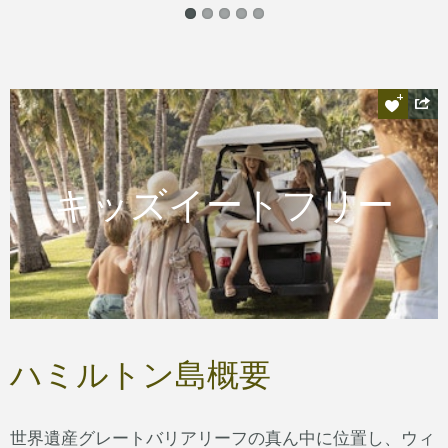
リーフビューホテル、パームバンガロー
やホリデーホームにお泊りの12歳以下の
キッズイートフリー
お子様はキッズメニューから無料でお食
事をお楽しみ頂けます。
READ MORE
ハミルトン島概要
世界遺産グレートバリアリーフの真ん中に位置し、ウィ