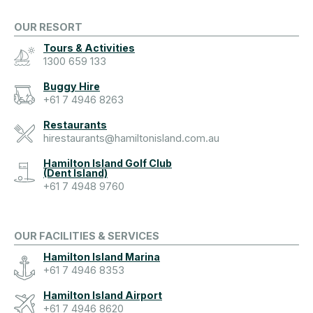
OUR RESORT
Tours & Activities
1300 659 133
Buggy Hire
+61 7 4946 8263
Restaurants
hirestaurants@hamiltonisland.com.au
Hamilton Island Golf Club
(Dent Island)
+61 7 4948 9760
OUR FACILITIES & SERVICES
Hamilton Island Marina
+61 7 4946 8353
Hamilton Island Airport
+61 7 4946 8620