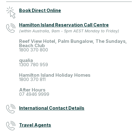
Book Direct Online
Hamilton Island Reservation Call Centre
(within Australia, 9am - 5pm AEST Monday to Friday)
Reef View Hotel, Palm Bungalow, The Sundays,
Beach Club
1800 370 800
qualia
1300 780 959
Hamilton Island Holiday Homes
1800 370 811
After Hours
07 4946 9999
International Contact Details
Travel Agents