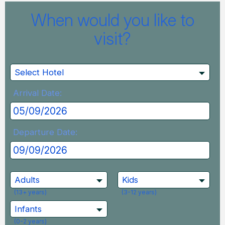
When would you like to
visit?
Select Hotel
Arrival Date:
Departure Date:
Adults
Kids
(13+ years)
(3-12 years)
Infants
(0-2 years)