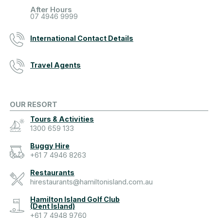
After Hours
07 4946 9999
International Contact Details
Travel Agents
OUR RESORT
Tours & Activities
1300 659 133
Buggy Hire
+61 7 4946 8263
Restaurants
hirestaurants@hamiltonisland.com.au
Hamilton Island Golf Club
(Dent Island)
+61 7 4948 9760